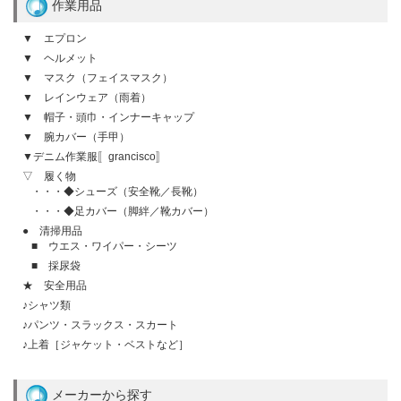
作業用品
▼ エプロン
▼ ヘルメット
▼ マスク（フェイスマスク）
▼ レインウェア（雨着）
▼ 帽子・頭巾・インナーキャップ
▼ 腕カバー（手甲）
▼デニム作業服〚grancisco〛
▽ 履く物
・・・◆シューズ（安全靴／長靴）
・・・◆足カバー（脚絆／靴カバー）
● 清掃用品
■ ウエス・ワイパー・シーツ
■ 採尿袋
★ 安全用品
♪シャツ類
♪パンツ・スラックス・スカート
♪上着［ジャケット・ベストなど］
メーカーから探す