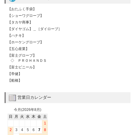
【おたふく手袋】
【ショーワグローブ】
【タカヤ商事】
【ダイヤゴム】＿［ダイローブ］
【ハナキ】
【ホーケングローブ】
【五心産業】
【富士グローブ】
◇ ＰＲＯＨＡＮＤＳ
【富士ビニール】
【帝健】
【船橋】
営業日カレンダー
今月(2026年8月)
日
月
火
水
木
金
土
1
2
3
4
5
6
7
8