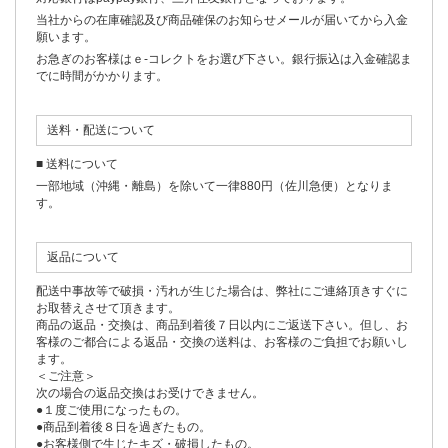
当社からの在庫確認及び商品確保のお知らせメールが届いてから入金
願います。
お急ぎのお客様はｅ-コレクトをお選び下さい。銀行振込は入金確認ま
でに時間がかかります。
送料・配送について
■ 送料について
一部地域（沖縄・離島）を除いて一律880円（佐川急便）となりま
す。
返品について
配送中事故等で破損・汚れが生じた場合は、弊社にご連絡頂きすぐに
お取替えさせて頂きます。
商品の返品・交換は、商品到着後７日以内にご返送下さい。但し、お
客様のご都合による返品・交換の送料は、お客様のご負担でお願いし
ます。
＜ご注意＞
次の場合の返品交換はお受けできません。
●１度ご使用になったもの。
●商品到着後８日を過ぎたもの。
●お客様側で生じたキズ・破損したもの。