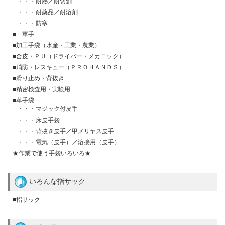
・・・耐熱／耐切創
・・・耐薬品／耐溶剤
・・・防寒
■ 軍手
■加工手袋（水産・工業・農業）
■合皮・ＰＵ（ドライバー・メカニック）
■消防・レスキュー（ＰＲＯＨＡＮＤＳ）
■滑り止め・背抜き
■精密検査用・実験用
■革手袋
・・・マジック付皮手
・・・床皮手袋
・・・背抜き皮手／甲メリヤス皮手
・・・電気（皮手）／溶接用（皮手）
★作業で使う手袋いろいろ★
いろんな指サック
■指サック