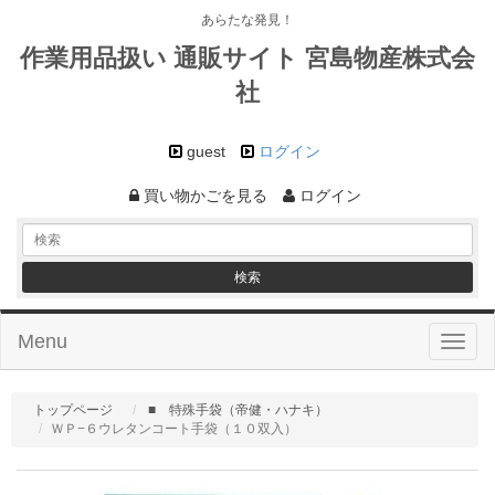
あらたな発見！
作業用品扱い 通販サイト 宮島物産株式会
社
guest
ログイン
買い物かごを見る
ログイン
Menu
Toggl
naviga
トップページ
■ 特殊手袋（帝健・ハナキ）
ＷＰ−６ウレタンコート手袋（１０双入）