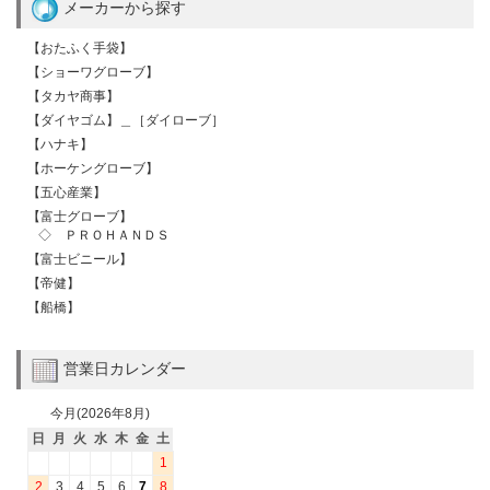
メーカーから探す
【おたふく手袋】
【ショーワグローブ】
【タカヤ商事】
【ダイヤゴム】＿［ダイローブ］
【ハナキ】
【ホーケングローブ】
【五心産業】
【富士グローブ】
◇ ＰＲＯＨＡＮＤＳ
【富士ビニール】
【帝健】
【船橋】
営業日カレンダー
今月(2026年8月)
日
月
火
水
木
金
土
1
2
3
4
5
6
7
8