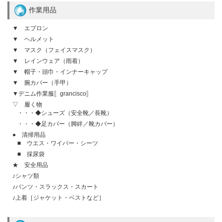
作業用品
▼ エプロン
▼ ヘルメット
▼ マスク（フェイスマスク）
▼ レインウェア（雨着）
▼ 帽子・頭巾・インナーキャップ
▼ 腕カバー（手甲）
▼デニム作業服〚grancisco〛
▽ 履く物
・・・◆シューズ（安全靴／長靴）
・・・◆足カバー（脚絆／靴カバー）
● 清掃用品
■ ウエス・ワイパー・シーツ
■ 採尿袋
★ 安全用品
♪シャツ類
♪パンツ・スラックス・スカート
♪上着［ジャケット・ベストなど］