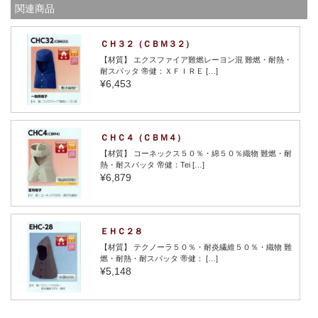
関連商品
ＣＨ３２（ＣＢＭ３２）
【材質】 エクスファイア難燃レーヨン混 難燃・耐熱・
耐スパッタ 帝健：ＸＦＩＲＥ […]
¥6,453
ＣＨＣ４（ＣＢＭ４）
【材質】 コーネックス５０％・綿５０％織物 難燃・耐
熱・耐スパッタ 帝健：Tei […]
¥6,879
ＥＨＣ２８
【材質】 テクノーラ５０％・耐炎繊維５０％・織物 難
燃・耐熱・耐スパッタ 帝健： […]
¥5,148