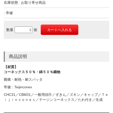
在庫状態 : お取り寄せ商品
: 帝健
数量
個
商品説明
【材質】
コーネックス５０％・綿５０％織物
難燃・耐熱・耐スパッタ
帝健：Teijinconex
CHC31／CBM31／一般用頭巾／ずきん／ズキン／キャップ／Ｔｅ
ｉｊｉｎｃｏｎｅｘ／テージンコーネックス／たれ付き／生成