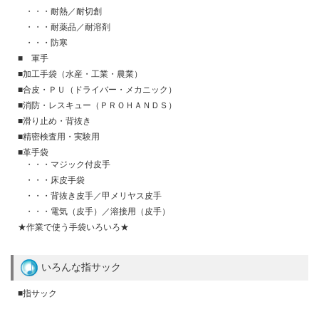
・・・耐熱／耐切創
・・・耐薬品／耐溶剤
・・・防寒
■ 軍手
■加工手袋（水産・工業・農業）
■合皮・ＰＵ（ドライバー・メカニック）
■消防・レスキュー（ＰＲＯＨＡＮＤＳ）
■滑り止め・背抜き
■精密検査用・実験用
■革手袋
・・・マジック付皮手
・・・床皮手袋
・・・背抜き皮手／甲メリヤス皮手
・・・電気（皮手）／溶接用（皮手）
★作業で使う手袋いろいろ★
いろんな指サック
■指サック