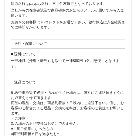
対応銀行はpaypay銀行、三井住友銀行となっております。
当社からの在庫確認及び商品確保のお知らせメールが届いてから入金
願います。
お急ぎのお客様はｅ-コレクトをお選び下さい。銀行振込は入金確認ま
でに時間がかかります。
送料・配送について
■ 送料について
一部地域（沖縄・離島）を除いて一律880円（佐川急便）となりま
す。
返品について
配送中事故等で破損・汚れが生じた場合は、弊社にご連絡頂きすぐに
お取替えさせて頂きます。
商品の返品・交換は、商品到着後７日以内にご返送下さい。但し、お
客様のご都合による返品・交換の送料は、お客様のご負担でお願いし
ます。
＜ご注意＞
次の場合の返品交換はお受けできません。
●１度ご使用になったもの。
●商品到着後８日を過ぎたもの。