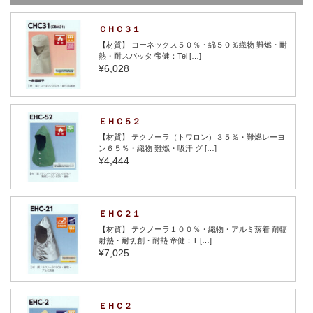
ＣＨＣ３１
【材質】 コーネックス５０％・綿５０％織物 難燃・耐
熱・耐スパッタ 帝健：Tei […]
¥6,028
ＥＨＣ５２
【材質】 テクノーラ（トワロン）３５％・難燃レーヨ
ン６５％・織物 難燃・吸汗 グ […]
¥4,444
ＥＨＣ２１
【材質】 テクノーラ１００％・織物・アルミ蒸着 耐輻
射熱・耐切創・耐熱 帝健：T […]
¥7,025
ＥＨＣ２