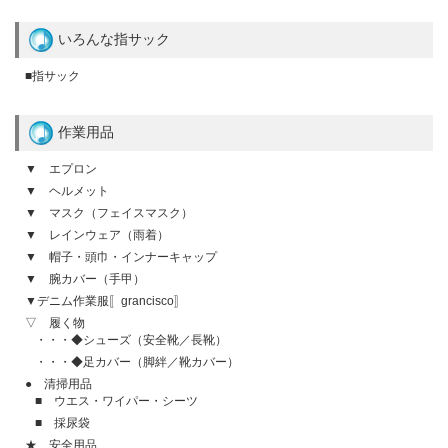
いろんな指サック
■指サック
作業用品
▼ エプロン
▼ ヘルメット
▼ マスク（フェイスマスク）
▼ レインウェア（雨着）
▼ 帽子・頭巾・インナーキャップ
▼ 腕カバー（手甲）
▼デニム作業服〚grancisco〛
▽ 履く物
・・・◆シューズ（安全靴／長靴）
・・・◆足カバー（脚絆／靴カバー）
● 清掃用品
■ ウエス・ワイパー・シーツ
■ 採尿袋
★ 安全用品