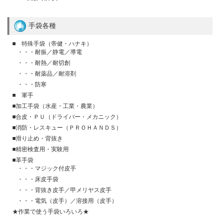
手袋各種
■ 特殊手袋（帝健・ハナキ）
・・・耐振／静電／導電
・・・耐熱／耐切創
・・・耐薬品／耐溶剤
・・・防寒
■ 軍手
■加工手袋（水産・工業・農業）
■合皮・ＰＵ（ドライバー・メカニック）
■消防・レスキュー（ＰＲＯＨＡＮＤＳ）
■滑り止め・背抜き
■精密検査用・実験用
■革手袋
・・・マジック付皮手
・・・床皮手袋
・・・背抜き皮手／甲メリヤス皮手
・・・電気（皮手）／溶接用（皮手）
★作業で使う手袋いろいろ★