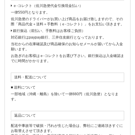
ｅ-コレクト（佐川急便代金引換現金払い）
一律550円となります。
佐川急便のドライバーがお買い上げ商品をお届け致しますので、その
際「商品代金＋送料＋手数料（ｅ-コレクト）」をお支払い頂きます。
銀行振込（前払い、手数料はお客様ご負担）
対応銀行はpaypay銀行、三井住友銀行となっております。
当社からの在庫確認及び商品確保のお知らせメールが届いてから入金
願います。
お急ぎのお客様はｅ-コレクトをお選び下さい。銀行振込は入金確認ま
でに時間がかかります。
送料・配送について
■ 送料について
一部地域（沖縄・離島）を除いて一律880円（佐川急便）となりま
す。
返品について
配送中事故等で破損・汚れが生じた場合は、弊社にご連絡頂きすぐに
お取替えさせて頂きます。