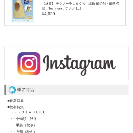
【材質】 テクノーラ１００％・織物 耐切創・耐熱 帝
健：Technora：テクノ […]
¥4,620
季節商品
■春夏特集
■秋冬特集
・・・ＯＴＡＨＵＫＵ
･･･小物類（秋冬）
･･･手袋（秋冬）
･･･衣類（秋冬）