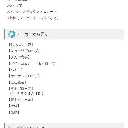
♪シャツ類
♪パンツ・スラックス・スカート
♪上着［ジャケット・ベストなど］
メーカーから探す
【おたふく手袋】
【ショーワグローブ】
【タカヤ商事】
【ダイヤゴム】＿［ダイローブ］
【ハナキ】
【ホーケングローブ】
【五心産業】
【富士グローブ】
◇ ＰＲＯＨＡＮＤＳ
【富士ビニール】
【帝健】
【船橋】