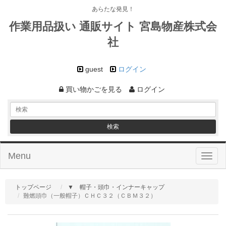
あらたな発見！
作業用品扱い 通販サイト 宮島物産株式会
社
guest
ログイン
買い物かごを見る
ログイン
Menu
Toggl
naviga
トップページ
▼ 帽子・頭巾・インナーキャップ
難燃頭巾（一般帽子）ＣＨＣ３２（ＣＢＭ３２）