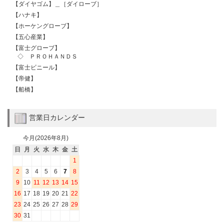
【ダイヤゴム】＿［ダイローブ］
【ハナキ】
【ホーケングローブ】
【五心産業】
【富士グローブ】
◇ ＰＲＯＨＡＮＤＳ
【富士ビニール】
【帝健】
【船橋】
営業日カレンダー
今月(2026年8月)
日
月
火
水
木
金
土
1
2
3
4
5
6
7
8
9
10
11
12
13
14
15
16
17
18
19
20
21
22
23
24
25
26
27
28
29
30
31