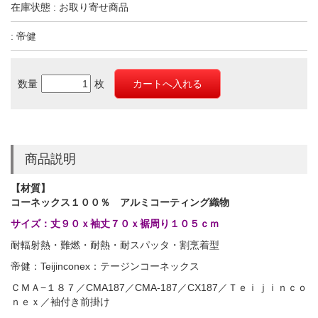
在庫状態 : お取り寄せ商品
: 帝健
数量
枚
商品説明
【材質】
コーネックス１００％ アルミコーティング織物
サイズ：丈９０ｘ袖丈７０ｘ裾周り１０５ｃｍ
耐輻射熱・難燃・耐熱・耐スパッタ・割烹着型
帝健：Teijinconex：テージンコーネックス
ＣＭＡ−１８７／CMA187／CMA-187／CX187／Ｔｅｉｊｉｎｃｏ
ｎｅｘ／袖付き前掛け