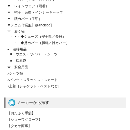
▼ レインウェア（雨着）
▼ 帽子・頭巾・インナーキャップ
▼ 腕カバー（手甲）
▼デニム作業服〚grancisco〛
▽ 履く物
・・・◆シューズ（安全靴／長靴）
・・・◆足カバー（脚絆／靴カバー）
● 清掃用品
■ ウエス・ワイパー・シーツ
■ 採尿袋
★ 安全用品
♪シャツ類
♪パンツ・スラックス・スカート
♪上着［ジャケット・ベストなど］
メーカーから探す
【おたふく手袋】
【ショーワグローブ】
【タカヤ商事】