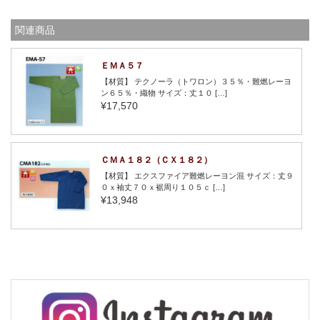
関連商品
ＥＭＡ５７
【材質】 テクノーラ（トワロン）３５％・難燃レーヨ
ン６５％・織物 サイズ：丈１０ […]
¥17,570
ＣＭＡ１８２（ＣＸ１８２）
【材質】 エクスファイア難燃レーヨン混 サイズ：丈９
０ｘ袖丈７０ｘ裾周り１０５ｃ […]
¥13,948