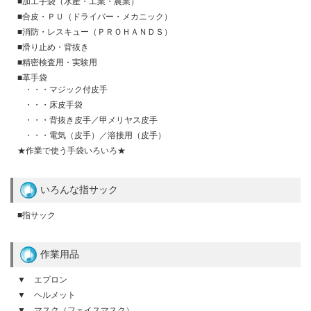
■加工手袋（水産・工業・農業）
■合皮・ＰＵ（ドライバー・メカニック）
■消防・レスキュー（ＰＲＯＨＡＮＤＳ）
■滑り止め・背抜き
■精密検査用・実験用
■革手袋
・・・マジック付皮手
・・・床皮手袋
・・・背抜き皮手／甲メリヤス皮手
・・・電気（皮手）／溶接用（皮手）
★作業で使う手袋いろいろ★
いろんな指サック
■指サック
作業用品
▼ エプロン
▼ ヘルメット
▼ マスク（フェイスマスク）