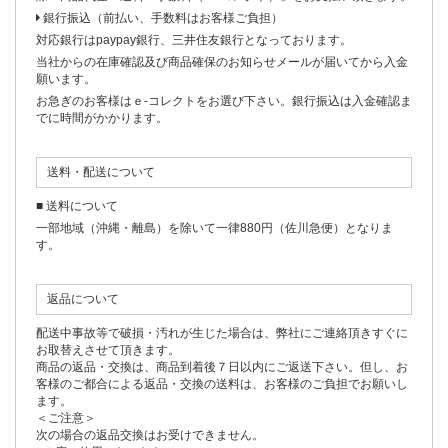
銀行振込（前払い、手数料はお客様ご負担）
対応銀行はpaypay銀行、三井住友銀行となっております。
当社からの在庫確認及び商品確保のお知らせメールが届いてから入金
願います。
お急ぎのお客様はｅ-コレクトをお選び下さい。銀行振込は入金確認ま
でに時間がかかります。
送料・配送について
■ 送料について
一部地域（沖縄・離島）を除いて一律880円（佐川急便）となりま
す。
返品について
配送中事故等で破損・汚れが生じた場合は、弊社にご連絡頂きすぐに
お取替えさせて頂きます。
商品の返品・交換は、商品到着後７日以内にご返送下さい。但し、お
客様のご都合による返品・交換の送料は、お客様のご負担でお願いし
ます。
＜ご注意＞
次の場合の返品交換はお受けできません。