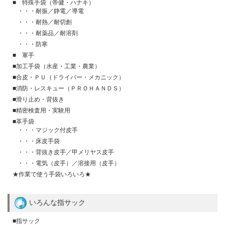
■ 特殊手袋（帝健・ハナキ）
・・・耐振／静電／導電
・・・耐熱／耐切創
・・・耐薬品／耐溶剤
・・・防寒
■ 軍手
■加工手袋（水産・工業・農業）
■合皮・ＰＵ（ドライバー・メカニック）
■消防・レスキュー（ＰＲＯＨＡＮＤＳ）
■滑り止め・背抜き
■精密検査用・実験用
■革手袋
・・・マジック付皮手
・・・床皮手袋
・・・背抜き皮手／甲メリヤス皮手
・・・電気（皮手）／溶接用（皮手）
★作業で使う手袋いろいろ★
いろんな指サック
■指サック