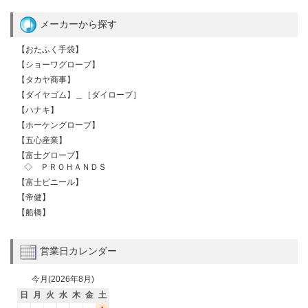
メーカーから探す
【おたふく手袋】
【ショーワグローブ】
【タカヤ商事】
【ダイヤゴム】＿［ダイローブ］
【ハナキ】
【ホーケングローブ】
【五心産業】
【富士グローブ】
◇ ＰＲＯＨＡＮＤＳ
【富士ビニール】
【帝健】
【船橋】
営業日カレンダー
今月(2026年8月)
日
月
火
水
木
金
土