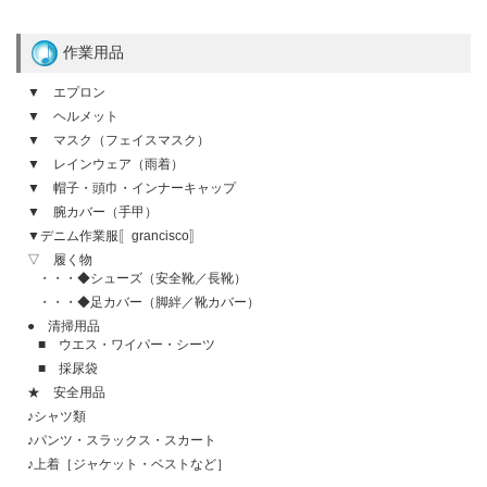
作業用品
▼ エプロン
▼ ヘルメット
▼ マスク（フェイスマスク）
▼ レインウェア（雨着）
▼ 帽子・頭巾・インナーキャップ
▼ 腕カバー（手甲）
▼デニム作業服〚grancisco〛
▽ 履く物
・・・◆シューズ（安全靴／長靴）
・・・◆足カバー（脚絆／靴カバー）
● 清掃用品
■ ウエス・ワイパー・シーツ
■ 採尿袋
★ 安全用品
♪シャツ類
♪パンツ・スラックス・スカート
♪上着［ジャケット・ベストなど］