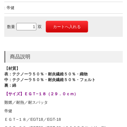
: 帝健
数量
双
商品説明
【材質】
表：テクノーラ５０％・耐炎繊維５０％・織物
中：テクノーラ５０％・耐炎繊維５０％・フェルト
裏：綿
【サイズ】
ＥＧＴ−１８（２９．０ｃｍ）
難燃／耐熱／耐スパッタ
帝健
ＥＧＴ−１８／EGT18／EGT-18