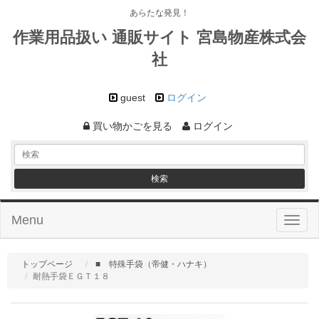
あらたな発見！
作業用品扱い 通販サイト 宮島物産株式会
社
guest
ログイン
買い物かごを見る
ログイン
Menu
Toggl
naviga
トップページ
■ 特殊手袋（帝健・ハナキ）
耐熱手袋ＥＧＴ１８