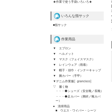
★作業で使う手袋いろいろ★
いろんな指サック
■指サック
作業用品
▼ エプロン
▼ ヘルメット
▼ マスク（フェイスマスク）
▼ レインウェア（雨着）
▼ 帽子・頭巾・インナーキャップ
▼ 腕カバー（手甲）
▼デニム作業服〚grancisco〛
▽ 履く物
・・・◆シューズ（安全靴／長靴）
・・・◆足カバー（脚絆／靴カバ
ー）
● 清掃用品
■ ウエス・ワイパー・シーツ