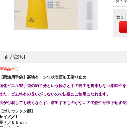
: ダイ
数量
商品説明
※返品不可
【耐油用手袋】裏地有・シワ状表面加工滑り止め
塩化ビニル製手袋の約半分という軽さと手の自由を拘束しない柔軟性を
また、ゴム特有の臭いがしないので快適にご使用になれます。
油が付着しても硬くならず、溶出するものがないので物性が低下せず長
【ポリウレタン製】
サイズ／Ｌ
長さ／５５ｃｍ