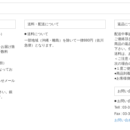
送料・配送について
返品に
い）
■ 送料について
配送中事
ご連絡頂
一部地域（沖縄・離島）を除いて一律880円（佐川
商品の返
急便）となります。
をお届け致
下さい。
手数料
送料は、
＜ご注意
担）
次の場合
●１度ご
となってお
●商品到
●お客様
らせメール
お問い
さい。銀
す。
■ お問
Tell : 03
Fax : 03-
お問い合