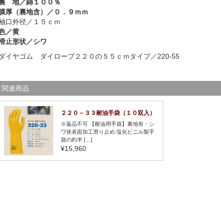
裏 地／綿１００％
膜厚（裏地含）／０．９ｍｍ
袖口外径／１５ｃｍ
色／黄
滑止形状／シワ
ダイヤゴム ダイローブ２２０の５５ｃｍタイプ／220-55
関連商品
２２０－３３耐油手袋（１０双入）
※返品不可 【耐油用手袋】裏地有・シ
ワ状表面加工滑り止め 塩化ビニル製手
袋の約半 […]
¥15,960