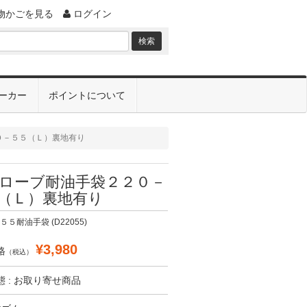
物かごを見る
ログイン
ーカー
ポイントについて
０－５５（Ｌ）裏地有り
ローブ耐油手袋２２０－
（Ｌ）裏地有り
５耐油手袋 (D22055)
¥3,980
格
（税込）
 : お取り寄せ商品