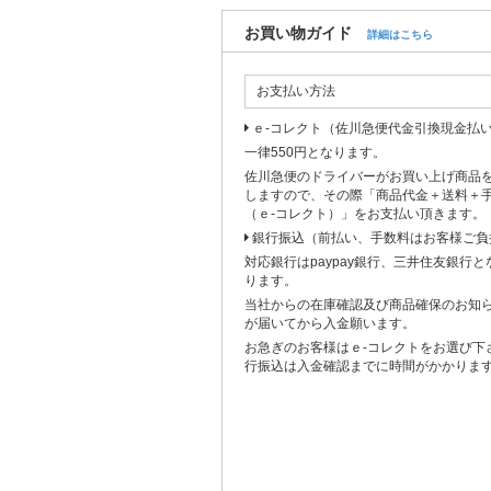
お買い物ガイド
詳細はこちら
お支払い方法
ｅ-コレクト（佐川急便代金引換現金払
一律550円となります。
佐川急便のドライバーがお買い上げ商品
しますので、その際「商品代金＋送料＋
（ｅ-コレクト）」をお支払い頂きます。
銀行振込（前払い、手数料はお客様ご負
対応銀行はpaypay銀行、三井住友銀行
ります。
当社からの在庫確認及び商品確保のお知
が届いてから入金願います。
お急ぎのお客様はｅ-コレクトをお選び下
行振込は入金確認までに時間がかかりま