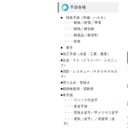
手袋各種
■ 特殊手袋（帝健・ハナキ）
・・・耐振／静電／導電
・・・耐熱／耐切創
・・・耐薬品／耐溶剤
・・・防寒
■ 軍手
■加工手袋（水産・工業・農業）
■合皮・ＰＵ（ドライバー・メカニッ
ク）
■消防・レスキュー（ＰＲＯＨＡＮＤ
Ｓ）
■滑り止め・背抜き
■精密検査用・実験用
■革手袋
・・・マジック付皮手
・・・床皮手袋
・・・背抜き皮手／甲メリヤス皮手
・・・電気（皮手）／溶接用（皮
手）