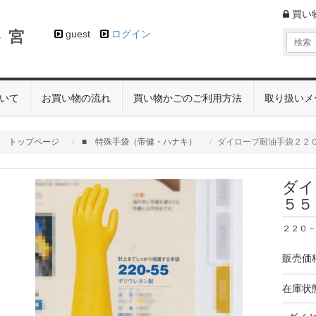
買い
 宮
guest
ログイン
いて
お買い物の流れ
買い物かごのご利用方法
取り扱いメ
トップページ
■ 特殊手袋（帝健・ハナキ）
ダイローブ耐油手袋２２
ダイ
５５
２２０－５
販売価
在庫状態