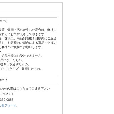
ついて
故等で破損・汚れが生じた場合は、弊社に
きすぐにお取替えさせて頂きます。
品・交換は、商品到着後７日以内にご返送
但し、お客様のご都合による返品・交換の
お客様のご負担でお願いします。
＞
の返品交換はお受けできません。
使用になったもの。
着後８日を過ぎたもの。
側で生じたキズ・破損したもの。
合わせ
い合わせの際はこちらまでご連絡下さい
-3339-2331
3339-0888
わせフォーム