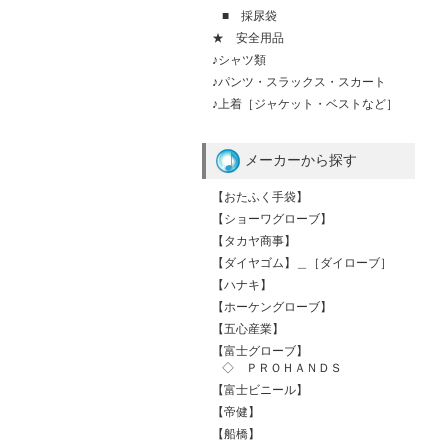
■ 採尿袋
★ 安全用品
♪シャツ類
♪パンツ・スラックス・スカート
♪上着［ジャケット・ベストなど］
メーカーから探す
【おたふく手袋】
【ショーワグローブ】
【タカヤ商事】
【ダイヤゴム】＿［ダイローブ］
【ハナキ】
【ホーケングローブ】
【五心産業】
【富士グローブ】
◇ ＰＲＯＨＡＮＤＳ
【富士ビニール】
【帝健】
【船橋】