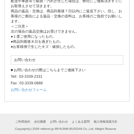
配送中事故等で破損・汚れが生じた場合は、弊社にご連絡頂きすぐに
お取替えさせて頂きます。
商品の返品・交換は、商品到着後７日以内にご返送下さい。但し、お
客様のご都合による返品・交換の送料は、お客様のご負担でお願いし
ます。
＜ご注意＞
次の場合の返品交換はお受けできません。
●１度ご使用になったもの。
●商品到着後８日を過ぎたもの。
●お客様側で生じたキズ・破損したもの。
お問い合わせ
■ お問い合わせの際はこちらまでご連絡下さい
Tell : 03-3339-2331
Fax : 03-3339-0888
お問い合わせフォーム
ご利用規約
会社概要
お問い合わせ
よくある質問
個人情報保護方針
Copyright(c) 2006 mbknet.jp MIYAJIMA-BUSSAN Co.,Ltd. Allright Reserve