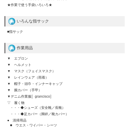
★作業で使う手袋いろいろ★
いろんな指サック
■指サック
作業用品
▼ エプロン
▼ ヘルメット
▼ マスク（フェイスマスク）
▼ レインウェア（雨着）
▼ 帽子・頭巾・インナーキャップ
▼ 腕カバー（手甲）
▼デニム作業服〚grancisco〛
▽ 履く物
・・・◆シューズ（安全靴／長靴）
・・・◆足カバー（脚絆／靴カバー）
● 清掃用品
■ ウエス・ワイパー・シーツ