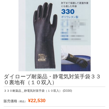
ダイローブ耐薬品・静電気対策手袋３３
０裏地有（１０双入）
３３０耐薬品＿静電気対策手袋（１０双入） (D330)
¥22,530
販売価格
（税込）