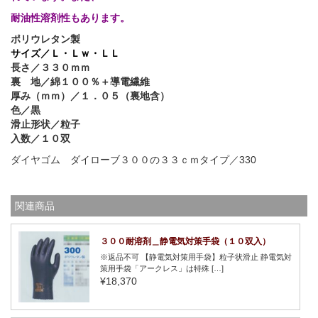
耐油性溶剤性もあります。
ポリウレタン製
サイズ／Ｌ・Ｌｗ・ＬＬ
長さ／３３０
ｍｍ
裏 地／綿１００％＋導電繊維
厚み（ｍｍ）／１．０５（裏地含）
色／黒
滑止形状／粒子
入数／１０双
ダイヤゴム ダイローブ３００の３３ｃｍタイプ／330
関連商品
３００耐溶剤＿静電気対策手袋（１０双入）
※返品不可 【静電気対策用手袋】粒子状滑止 静電気対
策用手袋「アークレス」は特殊 […]
¥18,370