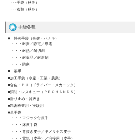
･･･手袋（秋冬）
･･･衣類（秋冬）
手袋各種
■ 特殊手袋（帝健・ハナキ）
・・・耐振／静電／導電
・・・耐熱／耐切創
・・・耐薬品／耐溶剤
・・・防寒
■ 軍手
■加工手袋（水産・工業・農業）
■合皮・ＰＵ（ドライバー・メカニック）
■消防・レスキュー（ＰＲＯＨＡＮＤＳ）
■滑り止め・背抜き
■精密検査用・実験用
■革手袋
・・・マジック付皮手
・・・床皮手袋
・・・背抜き皮手／甲メリヤス皮手
・・・電気（皮手）／溶接用（皮手）