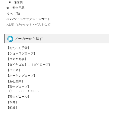
■ 採尿袋
★ 安全用品
♪シャツ類
♪パンツ・スラックス・スカート
♪上着［ジャケット・ベストなど］
メーカーから探す
【おたふく手袋】
【ショーワグローブ】
【タカヤ商事】
【ダイヤゴム】＿［ダイローブ］
【ハナキ】
【ホーケングローブ】
【五心産業】
【富士グローブ】
◇ ＰＲＯＨＡＮＤＳ
【富士ビニール】
【帝健】
【船橋】