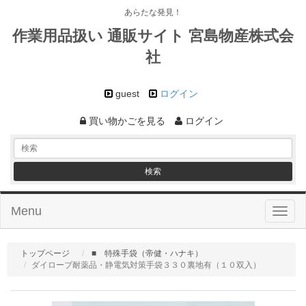
あらたな発見！
作業用品扱い 通販サイト 宮島物産株式会
社
guest
ログイン
買い物かごを見る
ログイン
Menu
Toggl
naviga
トップページ
■ 特殊手袋（帝健・ハナキ）
ダイローブ耐薬品・静電気対策手袋３３０裏地有（１０双入）