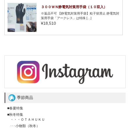
３００ＷＮ静電気対策用手袋（１０双入）
※返品不可 【静電気対策用手袋】粒子状滑止 静電気対
策用手袋「アークレス」は特殊 […]
¥18,510
季節商品
■春夏特集
■秋冬特集
・・・ＯＴＡＨＵＫＵ
･･･小物類（秋冬）