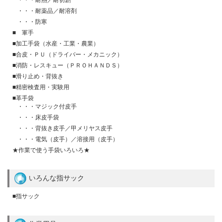
・・・耐薬品／耐溶剤
・・・防寒
■ 軍手
■加工手袋（水産・工業・農業）
■合皮・ＰＵ（ドライバー・メカニック）
■消防・レスキュー（ＰＲＯＨＡＮＤＳ）
■滑り止め・背抜き
■精密検査用・実験用
■革手袋
・・・マジック付皮手
・・・床皮手袋
・・・背抜き皮手／甲メリヤス皮手
・・・電気（皮手）／溶接用（皮手）
★作業で使う手袋いろいろ★
いろんな指サック
■指サック