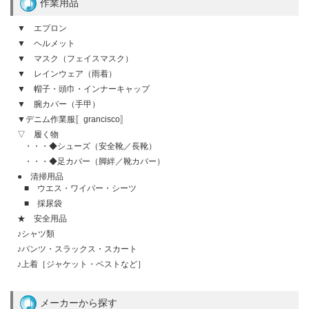
作業用品
▼ エプロン
▼ ヘルメット
▼ マスク（フェイスマスク）
▼ レインウェア（雨着）
▼ 帽子・頭巾・インナーキャップ
▼ 腕カバー（手甲）
▼デニム作業服〚grancisco〛
▽ 履く物
・・・◆シューズ（安全靴／長靴）
・・・◆足カバー（脚絆／靴カバー）
● 清掃用品
■ ウエス・ワイパー・シーツ
■ 採尿袋
★ 安全用品
♪シャツ類
♪パンツ・スラックス・スカート
♪上着［ジャケット・ベストなど］
メーカーから探す