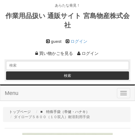
あらたな発見！
作業用品扱い 通販サイト 宮島物産株式会
社
guest
ログイン
買い物かごを見る
ログイン
Menu
Toggl
naviga
トップページ
■ 特殊手袋（帝健・ハナキ）
ダイローブ５８００（１０双入）耐溶剤用手袋