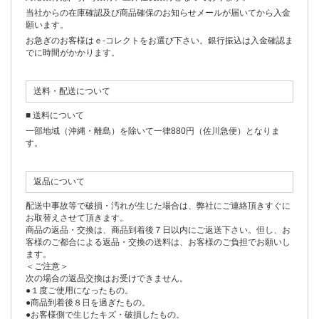
当社からの在庫確認及び商品確保のお知らせメールが届いてから入金
願います。
お急ぎのお客様はｅ-コレクトをお選び下さい。銀行振込は入金確認ま
でに時間がかかります。
送料・配送について
■ 送料について
一部地域（沖縄・離島）を除いて一律880円（佐川急便）となりま
す。
返品について
配送中事故等で破損・汚れが生じた場合は、弊社にご連絡頂きすぐに
お取替えさせて頂きます。
商品の返品・交換は、商品到着後７日以内にご返送下さい。但し、お
客様のご都合による返品・交換の送料は、お客様のご負担でお願いし
ます。
＜ご注意＞
次の場合の返品交換はお受けできません。
●１度ご使用になったもの。
●商品到着後８日を過ぎたもの。
●お客様側で生じたキズ・破損したもの。