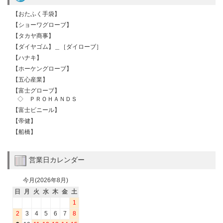
【おたふく手袋】
【ショーワグローブ】
【タカヤ商事】
【ダイヤゴム】＿［ダイローブ］
【ハナキ】
【ホーケングローブ】
【五心産業】
【富士グローブ】
◇ ＰＲＯＨＡＮＤＳ
【富士ビニール】
【帝健】
【船橋】
営業日カレンダー
今月(2026年8月)
日
月
火
水
木
金
土
1
2
3
4
5
6
7
8