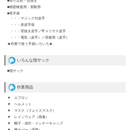
■滑り止め・背抜き
■精密検査用・実験用
■革手袋
・・・マジック付皮手
・・・床皮手袋
・・・背抜き皮手／甲メリヤス皮手
・・・電気（皮手）／溶接用（皮手）
★作業で使う手袋いろいろ★
いろんな指サック
■指サック
作業用品
▼ エプロン
▼ ヘルメット
▼ マスク（フェイスマスク）
▼ レインウェア（雨着）
▼ 帽子・頭巾・インナーキャップ
▼ 腕カバー（手甲）