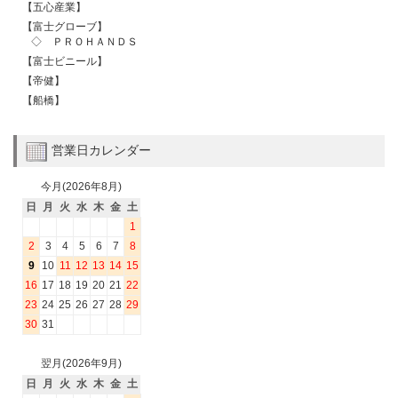
【五心産業】
【富士グローブ】
◇ ＰＲＯＨＡＮＤＳ
【富士ビニール】
【帝健】
【船橋】
営業日カレンダー
今月(2026年8月)
日
月
火
水
木
金
土
1
2
3
4
5
6
7
8
9
10
11
12
13
14
15
16
17
18
19
20
21
22
23
24
25
26
27
28
29
30
31
翌月(2026年9月)
日
月
火
水
木
金
土