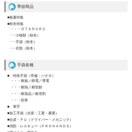
季節商品
■春夏特集
■秋冬特集
・・・ＯＴＡＨＵＫＵ
･･･小物類（秋冬）
･･･手袋（秋冬）
･･･衣類（秋冬）
手袋各種
■ 特殊手袋（帝健・ハナキ）
・・・耐振／静電／導電
・・・耐熱／耐切創
・・・耐薬品／耐溶剤
・・・防寒
■ 軍手
■加工手袋（水産・工業・農業）
■合皮・ＰＵ（ドライバー・メカニック）
■消防・レスキュー（ＰＲＯＨＡＮＤＳ）