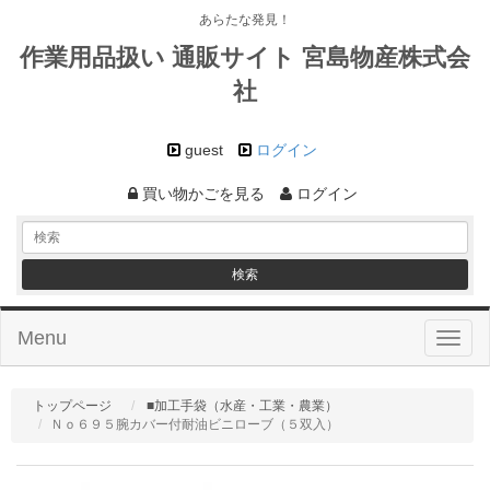
あらたな発見！
作業用品扱い 通販サイト 宮島物産株式会
社
guest
ログイン
買い物かごを見る
ログイン
Menu
Toggl
naviga
トップページ
■加工手袋（水産・工業・農業）
Ｎｏ６９５腕カバー付耐油ビニローブ（５双入）