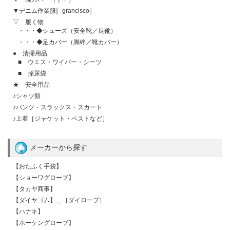
▼デニム作業服〚grancisco〛
▽ 履く物
・・・◆シューズ（安全靴／長靴）
・・・◆足カバー（脚絆／靴カバー）
● 清掃用品
■ ウエス・ワイパー・シーツ
■ 採尿袋
★ 安全用品
♪シャツ類
♪パンツ・スラックス・スカート
♪上着［ジャケット・ベストなど］
メーカーから探す
【おたふく手袋】
【ショーワグローブ】
【タカヤ商事】
【ダイヤゴム】＿［ダイローブ］
【ハナキ】
【ホーケングローブ】