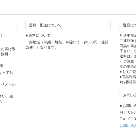
送料・配送について
返品に
い）
■ 送料について
配送中事
ご連絡頂
一部地域（沖縄・離島）を除いて一律880円（佐川
商品の返
急便）となります。
をお届け致
下さい。
手数料
送料は、
＜ご注意
担）
次の場合
●１度ご
となってお
●商品到
●お客様
らせメール
お問い
さい。銀
す。
■ お問
Tell : 03
Fax : 03-
お問い合