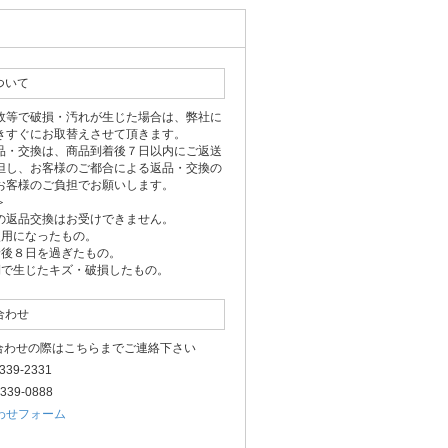
ついて
故等で破損・汚れが生じた場合は、弊社に
きすぐにお取替えさせて頂きます。
品・交換は、商品到着後７日以内にご返送
但し、お客様のご都合による返品・交換の
お客様のご負担でお願いします。
＞
の返品交換はお受けできません。
使用になったもの。
着後８日を過ぎたもの。
側で生じたキズ・破損したもの。
合わせ
い合わせの際はこちらまでご連絡下さい
-3339-2331
3339-0888
わせフォーム