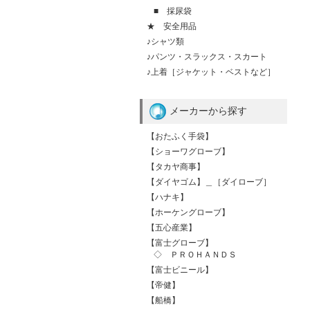
■ 採尿袋
★ 安全用品
♪シャツ類
♪パンツ・スラックス・スカート
♪上着［ジャケット・ベストなど］
メーカーから探す
【おたふく手袋】
【ショーワグローブ】
【タカヤ商事】
【ダイヤゴム】＿［ダイローブ］
【ハナキ】
【ホーケングローブ】
【五心産業】
【富士グローブ】
◇ ＰＲＯＨＡＮＤＳ
【富士ビニール】
【帝健】
【船橋】