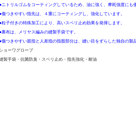
●ニトリルゴムをコーティングしているため、油に強く、摩耗強度にも
●傷つきやすい指先は、４重にコーティングし、強化しています。
●粒子付きの特殊加工により、高いスベリ止め効果を発揮します。
●裏布は、メリヤス編みの縫製手袋です。
●傷つきやすい親指と人差指の指股部分は、縫い目をずらした独自の製
ショーワグローブ
縫製手袋・抗菌防臭・スベリ止め・指先強化・耐油