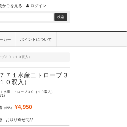
物かごを見る
ログイン
ーカー
ポイントについて
ーブ３０（１０双入）
７７１水産ニトローブ３
１０双入）
１水産ニトローブ３０（１０双入）
71)
¥4,950
格
（税込）
 : お取り寄せ商品