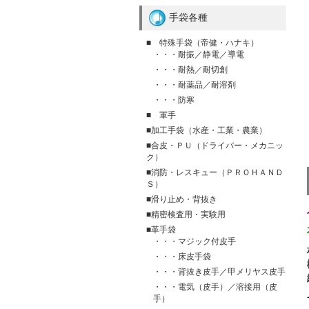
手袋各種
■ 特殊手袋（帝健・ハナキ）
・・・耐振／静電／導電
・・・耐熱／耐切創
・・・耐薬品／耐溶剤
・・・防寒
■ 軍手
■加工手袋（水産・工業・農業）
■合皮・ＰＵ（ドライバー・メカニッ
ク）
■消防・レスキュー（ＰＲＯＨＡＮＤ
Ｓ）
■滑り止め・背抜き
■精密検査用・実験用
■革手袋
・・・マジック付皮手
・・・床皮手袋
・・・背抜き皮手／甲メリヤス皮手
・・・電気（皮手）／溶接用（皮
手）