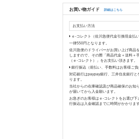
お買い物ガイド
詳細はこちら
お支払い方法
ｅ-コレクト（佐川急便代金引換現金払
一律550円となります。
佐川急便のドライバーがお買い上げ商品
しますので、その際「商品代金＋送料＋
（ｅ-コレクト）」をお支払い頂きます。
銀行振込（前払い、手数料はお客様ご負
対応銀行はpaypay銀行、三井住友銀行
ります。
当社からの在庫確認及び商品確保のお知
が届いてから入金願います。
お急ぎのお客様はｅ-コレクトをお選び下
行振込は入金確認までに時間がかかりま