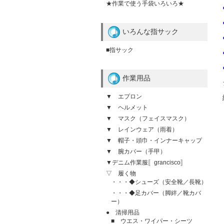
★作業で使う手袋いろいろ★
いろんな指サック
■指サック
作業用品
▼ エプロン
▼ ヘルメット
▼ マスク（フェイスマスク）
▼ レインウェア（雨着）
▼ 帽子・頭巾・インナーキャップ
▼ 腕カバー（手甲）
▼デニム作業服〚grancisco〛
▽ 履く物
・・・◆シューズ（安全靴／長靴）
・・・◆足カバー（脚絆／靴カバ
ー）
● 清掃用品
■ ウエス・ワイパー・シーツ