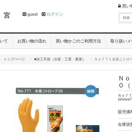
買い
 宮
guest
ログイン
いて
お買い物の流れ
買い物かごのご利用方法
取り扱いメ
トップページ
■加工手袋（水産・工業・農業）
Ｎｏ７７１水産ニトロ
Ｎｏ
０（
Ｎｏ７７
(showa7
販売価
在庫状態