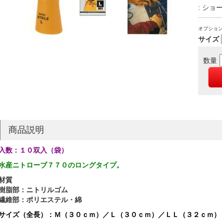
: ショ
オプショ
サイズ
数量
商品説明
入数：１０双入（袋）
水産ニトローブ７７０のロングタイプ。
材質
樹脂部：ニトリルゴム
繊維部：ポリエステル・綿
サイズ（全長）：Ｍ（３０ｃｍ）／Ｌ（３０ｃｍ）／ＬＬ（３２ｃｍ）