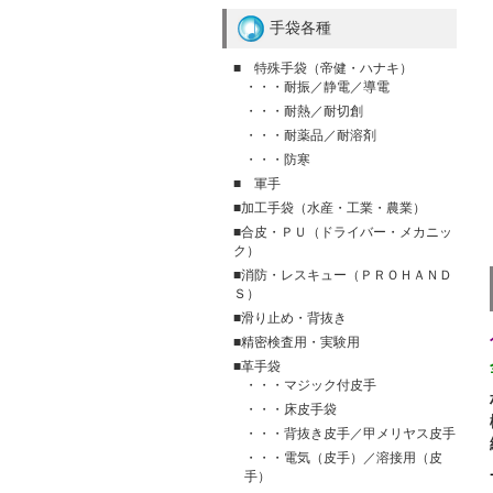
手袋各種
■ 特殊手袋（帝健・ハナキ）
・・・耐振／静電／導電
・・・耐熱／耐切創
・・・耐薬品／耐溶剤
・・・防寒
■ 軍手
■加工手袋（水産・工業・農業）
■合皮・ＰＵ（ドライバー・メカニッ
ク）
■消防・レスキュー（ＰＲＯＨＡＮＤ
Ｓ）
■滑り止め・背抜き
■精密検査用・実験用
■革手袋
・・・マジック付皮手
・・・床皮手袋
・・・背抜き皮手／甲メリヤス皮手
・・・電気（皮手）／溶接用（皮
手）