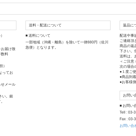
送料・配送について
返品に
い）
■ 送料について
配送中事
ご連絡頂
一部地域（沖縄・離島）を除いて一律880円（佐川
商品の返
急便）となります。
をお届け致
下さい。
手数料
送料は、
＜ご注意
担）
次の場合
●１度ご
となってお
●商品到
●お客様
らせメール
お問い
さい。銀
す。
■ お問
Tell : 03
Fax : 03-
お問い合