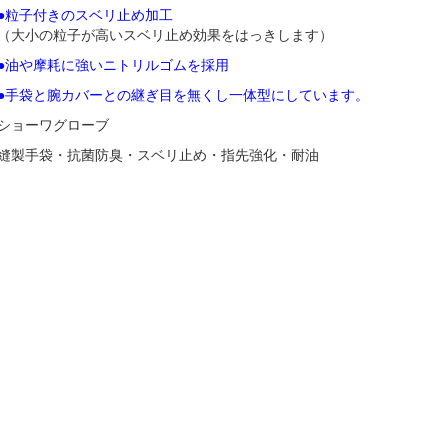
●粒子付きのスベリ止め加工
（大小の粒子が高いスベリ止め効果をはっきします）
●油や摩耗に強いニトリルゴムを採用
●手袋と腕カバーとの継ぎ目を無くし一体型にしています。
ショーワグローブ
縫製手袋・抗菌防臭・スベリ止め・指先強化・耐油