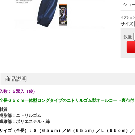
: ショ
オプショ
サイズ
数量
商品説明
入数：５双入（袋）
全長６５ｃｍ一体型ロングタイプのニトリルゴム製オールコート裏布付
材質
樹脂部：ニトリルゴム
繊維部：ポリエステル・綿
サイズ（全長）：Ｓ（６５ｃｍ）／Ｍ（６５ｃｍ）／Ｌ（６５ｃｍ）／