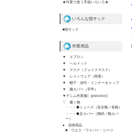
★作業で使う手袋いろいろ★
いろんな指サック
■指サック
作業用品
▼ エプロン
▼ ヘルメット
▼ マスク（フェイスマスク）
▼ レインウェア（雨着）
▼ 帽子・頭巾・インナーキャップ
▼ 腕カバー（手甲）
▼デニム作業服〚grancisco〛
▽ 履く物
・・・◆シューズ（安全靴／長靴）
・・・◆足カバー（脚絆／靴カバ
ー）
● 清掃用品
■ ウエス・ワイパー・シーツ