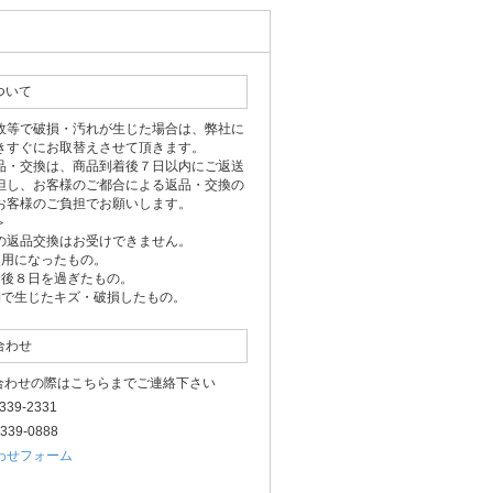
ついて
故等で破損・汚れが生じた場合は、弊社に
きすぐにお取替えさせて頂きます。
品・交換は、商品到着後７日以内にご返送
但し、お客様のご都合による返品・交換の
お客様のご負担でお願いします。
＞
の返品交換はお受けできません。
使用になったもの。
着後８日を過ぎたもの。
側で生じたキズ・破損したもの。
合わせ
い合わせの際はこちらまでご連絡下さい
-3339-2331
3339-0888
わせフォーム