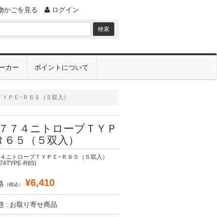
物かごを見る
ログイン
ーカー
ポイントについて
ＴＹＰＥ−Ｒ６５（５双入）
７７４ニトローブＴＹＰ
Ｒ６５（５双入）
４ニトローブＴＹＰＥ−Ｒ６５（５双入）
74TYPE-R65)
¥6,410
格
（税込）
 : お取り寄せ商品