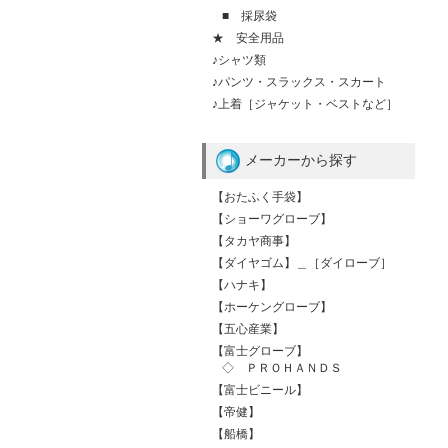
■ 採尿袋
★ 安全用品
♪シャツ類
♪パンツ・スラックス・スカート
♪上着［ジャケット・ベストなど］
メーカーから探す
【おたふく手袋】
【ショーワグローブ】
【タカヤ商事】
【ダイヤゴム】＿［ダイローブ］
【ハナキ】
【ホーケングローブ】
【五心産業】
【富士グローブ】
◇ ＰＲＯＨＡＮＤＳ
【富士ビニール】
【帝健】
【船橋】