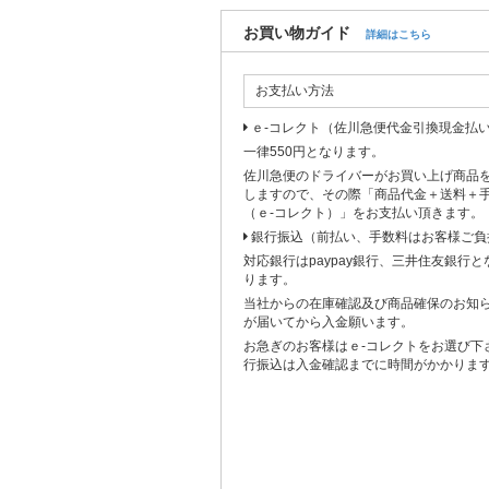
お買い物ガイド
詳細はこちら
お支払い方法
ｅ-コレクト（佐川急便代金引換現金払
一律550円となります。
佐川急便のドライバーがお買い上げ商品
しますので、その際「商品代金＋送料＋
（ｅ-コレクト）」をお支払い頂きます。
銀行振込（前払い、手数料はお客様ご負
対応銀行はpaypay銀行、三井住友銀行
ります。
当社からの在庫確認及び商品確保のお知
が届いてから入金願います。
お急ぎのお客様はｅ-コレクトをお選び下
行振込は入金確認までに時間がかかりま