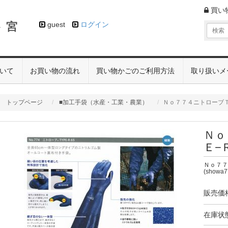
買い
 宮
guest
ログイン
いて
お買い物の流れ
買い物かごのご利用方法
取り扱いメ
トップページ
■加工手袋（水産・工業・農業）
Ｎｏ７７４ニトローブ
Ｎｏ
Ｅ−
Ｎｏ７７
(showa7
販売価
在庫状態