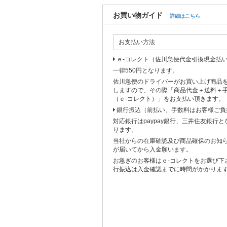
お買い物ガイド
詳細はこちら
お支払い方法
ｅ-コレクト（佐川急便代金引換現金払
一律550円となります。
佐川急便のドライバーがお買い上げ商品
しますので、その際「商品代金＋送料＋
（ｅ-コレクト）」をお支払い頂きます。
銀行振込（前払い、手数料はお客様ご負
対応銀行はpaypay銀行、三井住友銀行
ります。
当社からの在庫確認及び商品確保のお知
が届いてから入金願います。
お急ぎのお客様はｅ-コレクトをお選び下
行振込は入金確認までに時間がかかりま