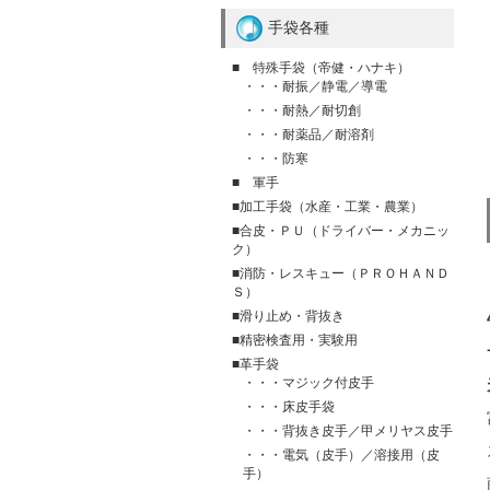
手袋各種
■ 特殊手袋（帝健・ハナキ）
・・・耐振／静電／導電
・・・耐熱／耐切創
・・・耐薬品／耐溶剤
・・・防寒
■ 軍手
■加工手袋（水産・工業・農業）
■合皮・ＰＵ（ドライバー・メカニッ
ク）
■消防・レスキュー（ＰＲＯＨＡＮＤ
Ｓ）
■滑り止め・背抜き
■精密検査用・実験用
■革手袋
・・・マジック付皮手
・・・床皮手袋
・・・背抜き皮手／甲メリヤス皮手
・・・電気（皮手）／溶接用（皮
手）