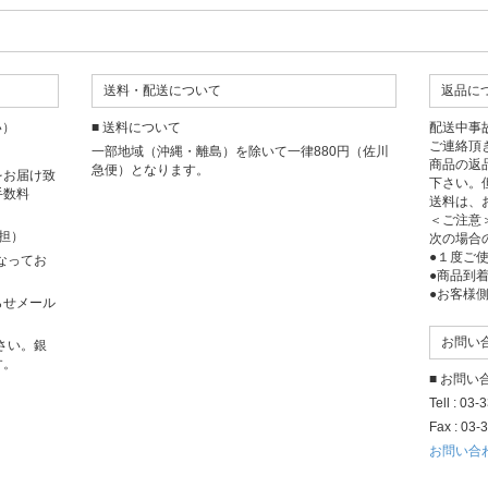
送料・配送について
返品に
い）
■ 送料について
配送中事
ご連絡頂
一部地域（沖縄・離島）を除いて一律880円（佐川
商品の返
急便）となります。
をお届け致
下さい。
手数料
送料は、
＜ご注意
担）
次の場合
●１度ご
となってお
●商品到
●お客様
らせメール
お問い
さい。銀
す。
■ お問
Tell : 03
Fax : 03-
お問い合