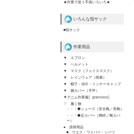
★作業で使う手袋いろいろ★
いろんな指サック
■指サック
作業用品
▼ エプロン
▼ ヘルメット
▼ マスク（フェイスマスク）
▼ レインウェア（雨着）
▼ 帽子・頭巾・インナーキャップ
▼ 腕カバー（手甲）
▼デニム作業服〚grancisco〛
▽ 履く物
・・・◆シューズ（安全靴／長靴）
・・・◆足カバー（脚絆／靴カバ
ー）
● 清掃用品
■ ウエス・ワイパー・シーツ