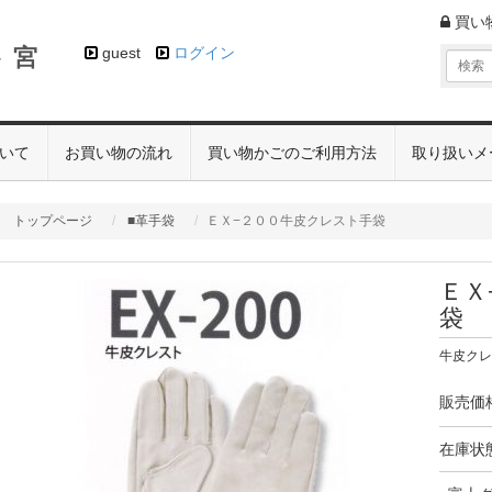
買い
 宮
guest
ログイン
いて
お買い物の流れ
買い物かごのご利用方法
取り扱いメ
トップページ
■革手袋
ＥＸ−２００牛皮クレスト手袋
ＥＸ
袋
牛皮クレス
販売価
在庫状態