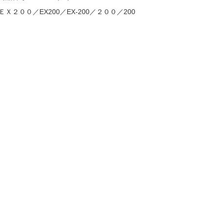
ＥＸ２００／EX200／EX-200／２００／200