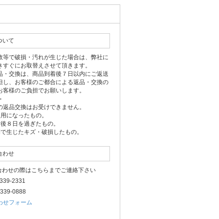
ついて
故等で破損・汚れが生じた場合は、弊社に
きすぐにお取替えさせて頂きます。
品・交換は、商品到着後７日以内にご返送
但し、お客様のご都合による返品・交換の
お客様のご負担でお願いします。
＞
の返品交換はお受けできません。
使用になったもの。
着後８日を過ぎたもの。
側で生じたキズ・破損したもの。
合わせ
い合わせの際はこちらまでご連絡下さい
-3339-2331
3339-0888
わせフォーム