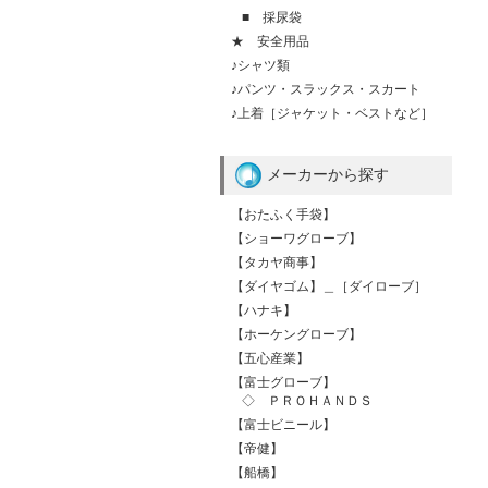
■ 採尿袋
★ 安全用品
♪シャツ類
♪パンツ・スラックス・スカート
♪上着［ジャケット・ベストなど］
メーカーから探す
【おたふく手袋】
【ショーワグローブ】
【タカヤ商事】
【ダイヤゴム】＿［ダイローブ］
【ハナキ】
【ホーケングローブ】
【五心産業】
【富士グローブ】
◇ ＰＲＯＨＡＮＤＳ
【富士ビニール】
【帝健】
【船橋】