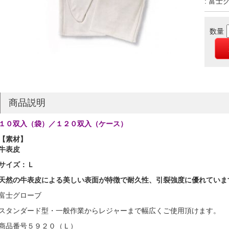
: 富士
数量
商品説明
１０双入（袋）／１２０双入（ケース）
【素材】
牛表皮
サイズ：Ｌ
天然の牛表皮による美しい表面が特徴で耐久性、引裂強度に優れていま
富士グローブ
スタンダード型・一般作業からレジャーまで幅広くご使用頂けます。
商品番号５９２０（Ｌ）