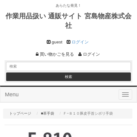
あらたな発見！
作業用品扱い 通販サイト 宮島物産株式会
社
guest
ログイン
買い物かごを見る
ログイン
Menu
Toggl
naviga
トップページ
■革手袋
Ｆ−８１０豚皮手首シボリ手袋