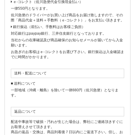
ｅ-コレクト（佐川急便代金引換現金払い）
一律550円となります。
佐川急便のドライバーがお買い上げ商品をお届け致しますので、その
際「商品代金＋送料＋手数料（ｅ-コレクト）」をお支払い頂きます。
銀行振込（前払い、手数料はお客様ご負担）
対応銀行はpaypay銀行、三井住友銀行となっております。
当社からの在庫確認及び商品確保のお知らせメールが届いてから入金
願います。
お急ぎのお客様はｅ-コレクトをお選び下さい。銀行振込は入金確認ま
でに時間がかかります。
送料・配送について
■ 送料について
一部地域（沖縄・離島）を除いて一律880円（佐川急便）となりま
す。
返品について
配送中事故等で破損・汚れが生じた場合は、弊社にご連絡頂きすぐに
お取替えさせて頂きます。
商品の返品・交換は、商品到着後７日以内にご返送下さい。但し、お