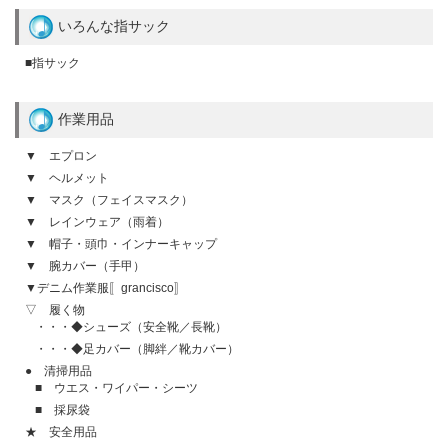
いろんな指サック
■指サック
作業用品
▼ エプロン
▼ ヘルメット
▼ マスク（フェイスマスク）
▼ レインウェア（雨着）
▼ 帽子・頭巾・インナーキャップ
▼ 腕カバー（手甲）
▼デニム作業服〚grancisco〛
▽ 履く物
・・・◆シューズ（安全靴／長靴）
・・・◆足カバー（脚絆／靴カバー）
● 清掃用品
■ ウエス・ワイパー・シーツ
■ 採尿袋
★ 安全用品