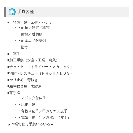
手袋各種
■ 特殊手袋（帝健・ハナキ）
・・・耐振／静電／導電
・・・耐熱／耐切創
・・・耐薬品／耐溶剤
・・・防寒
■ 軍手
■加工手袋（水産・工業・農業）
■合皮・ＰＵ（ドライバー・メカニック）
■消防・レスキュー（ＰＲＯＨＡＮＤＳ）
■滑り止め・背抜き
■精密検査用・実験用
■革手袋
・・・マジック付皮手
・・・床皮手袋
・・・背抜き皮手／甲メリヤス皮手
・・・電気（皮手）／溶接用（皮手）
★作業で使う手袋いろいろ★