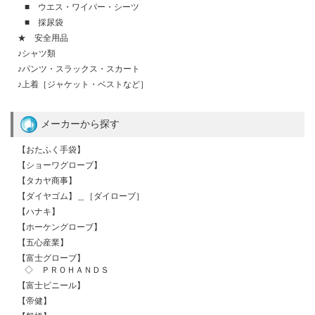
■ ウエス・ワイパー・シーツ
■ 採尿袋
★ 安全用品
♪シャツ類
♪パンツ・スラックス・スカート
♪上着［ジャケット・ベストなど］
メーカーから探す
【おたふく手袋】
【ショーワグローブ】
【タカヤ商事】
【ダイヤゴム】＿［ダイローブ］
【ハナキ】
【ホーケングローブ】
【五心産業】
【富士グローブ】
◇ ＰＲＯＨＡＮＤＳ
【富士ビニール】
【帝健】