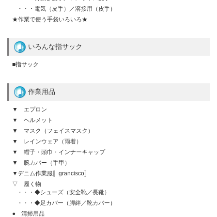
・・・電気（皮手）／溶接用（皮手）
★作業で使う手袋いろいろ★
いろんな指サック
■指サック
作業用品
▼ エプロン
▼ ヘルメット
▼ マスク（フェイスマスク）
▼ レインウェア（雨着）
▼ 帽子・頭巾・インナーキャップ
▼ 腕カバー（手甲）
▼デニム作業服〚grancisco〛
▽ 履く物
・・・◆シューズ（安全靴／長靴）
・・・◆足カバー（脚絆／靴カバー）
● 清掃用品