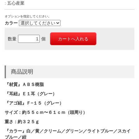
: 五心産業
オプションを指定してください。
カラー
数量
個
商品説明
『材質』ＡＢＳ樹脂
『耳紐』Ｅ１耳（グレー）
『アゴ紐』Ｆ−１５（グレー）
サイズ：約５５ｃｍ〜６１ｃｍ（頭周り）
重さ：約３２５ｇ
『カラー』白／黄／クリーム／グリーン／ライトブルー／スカイ
ブルー／紺