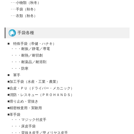
･･･小物類（秋冬）
･･･手袋（秋冬）
･･･衣類（秋冬）
手袋各種
■ 特殊手袋（帝健・ハナキ）
・・・耐振／静電／導電
・・・耐熱／耐切創
・・・耐薬品／耐溶剤
・・・防寒
■ 軍手
■加工手袋（水産・工業・農業）
■合皮・ＰＵ（ドライバー・メカニック）
■消防・レスキュー（ＰＲＯＨＡＮＤＳ）
■滑り止め・背抜き
■精密検査用・実験用
■革手袋
・・・マジック付皮手
・・・床皮手袋
・・・背抜き皮手／甲メリヤス皮手