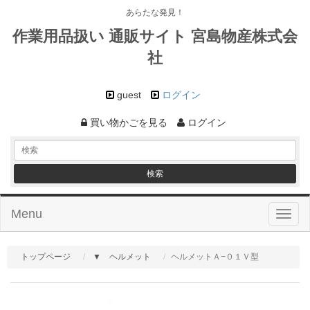
あらたな発見！
作業用品扱い 通販サイト 宮島物産株式会
社
guest
ログイン
買い物かごを見る
ログイン
Menu
Toggl
naviga
トップページ
▼ ヘルメット
ヘルメットＡ−０１Ｖ型