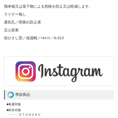
飛来物又は落下物による危険を防止又は軽減します。
ライナー無し
通気孔／雨垂れ防止溝
五心産業
前ひさし型／保護帽／ﾍﾙﾒｯﾄ／A-01V
季節商品
■春夏特集
■秋冬特集
・・・ＯＴＡＨＵＫＵ