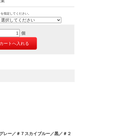
産業
ンを指定してください。
個
グレー／＃７スカイブルー／黒／＃２