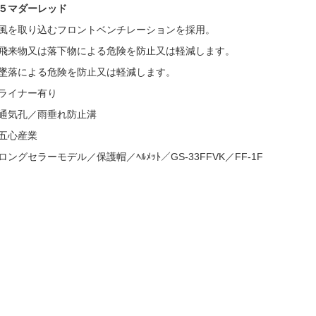
５マダーレッド
風を取り込むフロントベンチレーションを採用。
飛来物又は落下物による危険を防止又は軽減します。
墜落による危険を防止又は軽減します。
ライナー有り
通気孔／雨垂れ防止溝
五心産業
ロングセラーモデル／保護帽／ﾍﾙﾒｯﾄ／GS-33FFVK／FF-1F