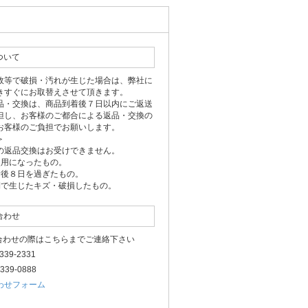
ついて
故等で破損・汚れが生じた場合は、弊社に
きすぐにお取替えさせて頂きます。
品・交換は、商品到着後７日以内にご返送
但し、お客様のご都合による返品・交換の
お客様のご負担でお願いします。
＞
の返品交換はお受けできません。
使用になったもの。
着後８日を過ぎたもの。
側で生じたキズ・破損したもの。
合わせ
い合わせの際はこちらまでご連絡下さい
-3339-2331
3339-0888
わせフォーム