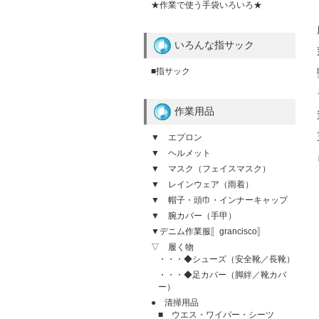
★作業で使う手袋いろいろ★
いろんな指サック
■指サック
作業用品
▼ エプロン
▼ ヘルメット
▼ マスク（フェイスマスク）
▼ レインウェア（雨着）
▼ 帽子・頭巾・インナーキャップ
▼ 腕カバー（手甲）
▼デニム作業服〚grancisco〛
▽ 履く物
・・・◆シューズ（安全靴／長靴）
・・・◆足カバー（脚絆／靴カバ
ー）
● 清掃用品
■ ウエス・ワイパー・シーツ