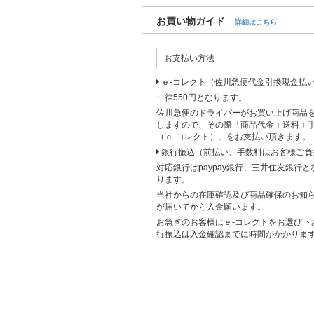
お買い物ガイド
詳細はこちら
お支払い方法
ｅ-コレクト（佐川急便代金引換現金払
一律550円となります。
佐川急便のドライバーがお買い上げ商品
しますので、その際「商品代金＋送料＋
（ｅ-コレクト）」をお支払い頂きます。
銀行振込（前払い、手数料はお客様ご負
対応銀行はpaypay銀行、三井住友銀行
ります。
当社からの在庫確認及び商品確保のお知
が届いてから入金願います。
お急ぎのお客様はｅ-コレクトをお選び下
行振込は入金確認までに時間がかかりま