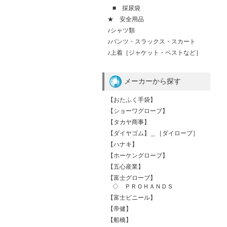
■ 採尿袋
★ 安全用品
♪シャツ類
♪パンツ・スラックス・スカート
♪上着［ジャケット・ベストなど］
メーカーから探す
【おたふく手袋】
【ショーワグローブ】
【タカヤ商事】
【ダイヤゴム】＿［ダイローブ］
【ハナキ】
【ホーケングローブ】
【五心産業】
【富士グローブ】
◇ ＰＲＯＨＡＮＤＳ
【富士ビニール】
【帝健】
【船橋】