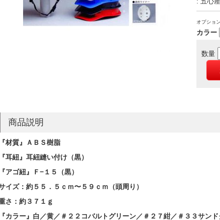
: 五心
オプショ
カラー
数量
商品説明
『材質』ＡＢＳ樹脂
『耳紐』耳紐縫い付け（黒）
『アゴ紐』Ｆ−１５（黒）
サイズ：約５５．５ｃｍ〜５９ｃｍ（頭周り）
重さ：約３７１ｇ
『カラー』白／黄／
＃２２コバルトグリーン／＃２７紺／＃３３サンド