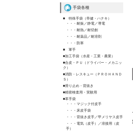
手袋各種
■ 特殊手袋（帝健・ハナキ）
・・・耐振／静電／導電
・・・耐熱／耐切創
・・・耐薬品／耐溶剤
・・・防寒
■ 軍手
■加工手袋（水産・工業・農業）
■合皮・ＰＵ（ドライバー・メカニッ
ク）
■消防・レスキュー（ＰＲＯＨＡＮＤ
Ｓ）
■滑り止め・背抜き
■精密検査用・実験用
■革手袋
・・・マジック付皮手
・・・床皮手袋
・・・背抜き皮手／甲メリヤス皮手
・・・電気（皮手）／溶接用（皮
手）