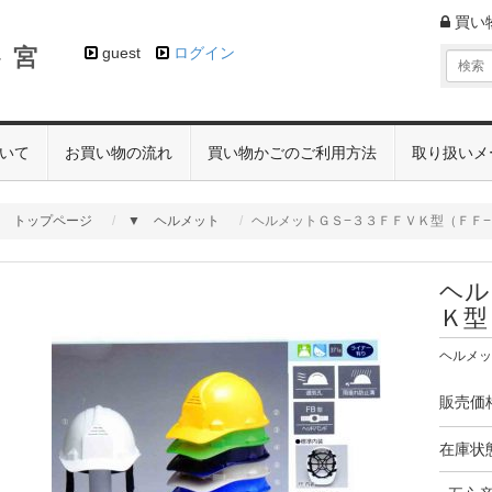
買い
 宮
guest
ログイン
いて
お買い物の流れ
買い物かごのご利用方法
取り扱いメ
トップページ
▼ ヘルメット
ヘルメットＧＳ−３３ＦＦＶＫ型（ＦＦ−
ヘル
Ｋ型
ヘルメット
販売価
在庫状態