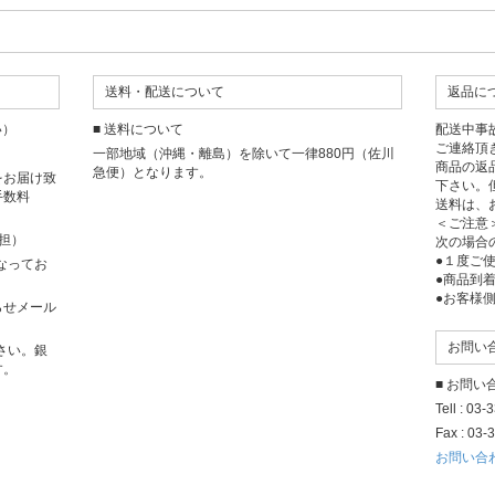
送料・配送について
返品に
い）
■ 送料について
配送中事
ご連絡頂
一部地域（沖縄・離島）を除いて一律880円（佐川
商品の返
急便）となります。
をお届け致
下さい。
手数料
送料は、
＜ご注意
担）
次の場合
●１度ご
となってお
●商品到
●お客様
らせメール
お問い
さい。銀
す。
■ お問
Tell : 03
Fax : 03-
お問い合