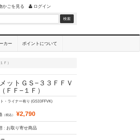
物かごを見る
ログイン
ーカー
ポイントについて
１Ｆ）
メットＧＳ−３３ＦＦＶ
（ＦＦ−１Ｆ）
・ライナー有り (GS33FFVK)
¥2,790
格
（税込）
 : お取り寄せ商品