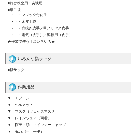
■精密検査用・実験用
■革手袋
・・・マジック付皮手
・・・床皮手袋
・・・背抜き皮手／甲メリヤス皮手
・・・電気（皮手）／溶接用（皮手）
★作業で使う手袋いろいろ★
いろんな指サック
■指サック
作業用品
▼ エプロン
▼ ヘルメット
▼ マスク（フェイスマスク）
▼ レインウェア（雨着）
▼ 帽子・頭巾・インナーキャップ
▼ 腕カバー（手甲）