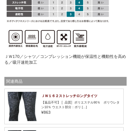
ＪＷ170／シャツ／コンプレッション機能が保温性と機動性を高め
る／吸汗速乾加工
関連商品
ＪＷ１６２ストレッチロングタイツ
【返品不可】 〚品質〛ポリエステル90％ ポリウレタ
ン10％ ウエスト部分：ポリ […]
¥863