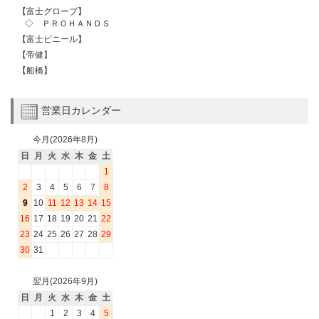
【富士グローブ】
◇ ＰＲＯＨＡＮＤＳ
【富士ビニール】
【帝健】
【船橋】
営業日カレンダー
今月(2026年8月)
日
月
火
水
木
金
土
1
2
3
4
5
6
7
8
9
10
11
12
13
14
15
16
17
18
19
20
21
22
23
24
25
26
27
28
29
30
31
翌月(2026年9月)
日
月
火
水
木
金
土
1
2
3
4
5