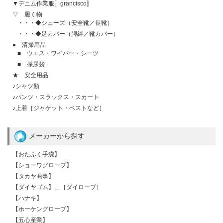
▼デニム作業服〚grancisco〛
▽ 履く物
・・・◆シューズ（安全靴／長靴）
・・・◆足カバー（脚絆／靴カバー）
● 清掃用品
■ ウエス・ワイパー・シーツ
■ 採尿袋
★ 安全用品
♪シャツ類
♪パンツ・スラックス・スカート
♪上着［ジャケット・ベストなど］
メーカーから探す
【おたふく手袋】
【ショーワグローブ】
【タカヤ商事】
【ダイヤゴム】＿［ダイローブ］
【ハナキ】
【ホーケングローブ】
【五心産業】