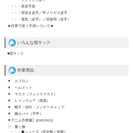
・・・床皮手袋
・・・背抜き皮手／甲メリヤス皮手
・・・電気（皮手）／溶接用（皮手）
★作業で使う手袋いろいろ★
いろんな指サック
■指サック
作業用品
▼ エプロン
▼ ヘルメット
▼ マスク（フェイスマスク）
▼ レインウェア（雨着）
▼ 帽子・頭巾・インナーキャップ
▼ 腕カバー（手甲）
▼デニム作業服〚grancisco〛
▽ 履く物
・・・◆シューズ（安全靴／長靴）