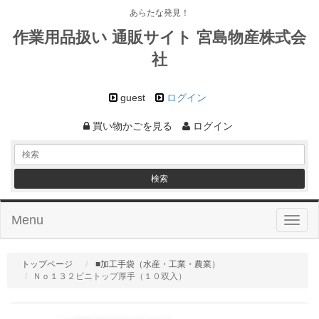
あらたな発見！
作業用品扱い 通販サイト 宮島物産株式会
社
guest
ログイン
買い物かごを見る
ログイン
Menu
Toggl
naviga
トップページ
■加工手袋（水産・工業・農業）
Ｎｏ１３２ビニトップ厚手（１０双入）