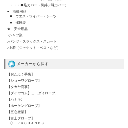
・・・◆足カバー（脚絆／靴カバー）
● 清掃用品
■ ウエス・ワイパー・シーツ
■ 採尿袋
★ 安全用品
♪シャツ類
♪パンツ・スラックス・スカート
♪上着［ジャケット・ベストなど］
メーカーから探す
【おたふく手袋】
【ショーワグローブ】
【タカヤ商事】
【ダイヤゴム】＿［ダイローブ］
【ハナキ】
【ホーケングローブ】
【五心産業】
【富士グローブ】
◇ ＰＲＯＨＡＮＤＳ