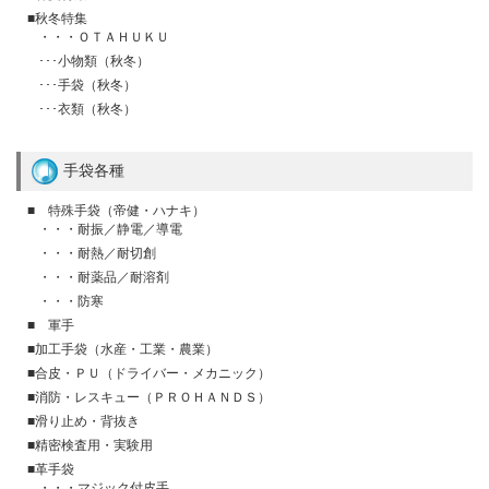
■秋冬特集
・・・ＯＴＡＨＵＫＵ
･･･小物類（秋冬）
･･･手袋（秋冬）
･･･衣類（秋冬）
手袋各種
■ 特殊手袋（帝健・ハナキ）
・・・耐振／静電／導電
・・・耐熱／耐切創
・・・耐薬品／耐溶剤
・・・防寒
■ 軍手
■加工手袋（水産・工業・農業）
■合皮・ＰＵ（ドライバー・メカニック）
■消防・レスキュー（ＰＲＯＨＡＮＤＳ）
■滑り止め・背抜き
■精密検査用・実験用
■革手袋
・・・マジック付皮手