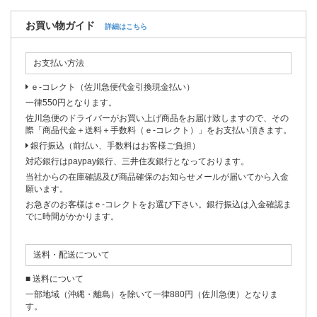
お買い物ガイド
詳細はこちら
お支払い方法
ｅ-コレクト（佐川急便代金引換現金払い）
一律550円となります。
佐川急便のドライバーがお買い上げ商品をお届け致しますので、その
際「商品代金＋送料＋手数料（ｅ-コレクト）」をお支払い頂きます。
銀行振込（前払い、手数料はお客様ご負担）
対応銀行はpaypay銀行、三井住友銀行となっております。
当社からの在庫確認及び商品確保のお知らせメールが届いてから入金
願います。
お急ぎのお客様はｅ-コレクトをお選び下さい。銀行振込は入金確認ま
でに時間がかかります。
送料・配送について
■ 送料について
一部地域（沖縄・離島）を除いて一律880円（佐川急便）となりま
す。