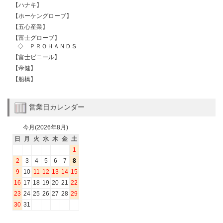
【ハナキ】
【ホーケングローブ】
【五心産業】
【富士グローブ】
◇ ＰＲＯＨＡＮＤＳ
【富士ビニール】
【帝健】
【船橋】
営業日カレンダー
今月(2026年8月)
日
月
火
水
木
金
土
1
2
3
4
5
6
7
8
9
10
11
12
13
14
15
16
17
18
19
20
21
22
23
24
25
26
27
28
29
30
31