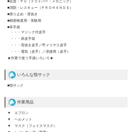
■合皮・ＰＵ（ドライバー・メカニック）
■消防・レスキュー（ＰＲＯＨＡＮＤＳ）
■滑り止め・背抜き
■精密検査用・実験用
■革手袋
・・・マジック付皮手
・・・床皮手袋
・・・背抜き皮手／甲メリヤス皮手
・・・電気（皮手）／溶接用（皮手）
★作業で使う手袋いろいろ★
いろんな指サック
■指サック
作業用品
▼ エプロン
▼ ヘルメット
▼ マスク（フェイスマスク）