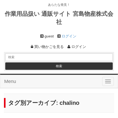
あらたな発見！
作業用品扱い 通販サイト 宮島物産株式会
社
guest
ログイン
買い物かごを見る
ログイン
Menu
Toggl
naviga
タグ別アーカイブ:
chalino