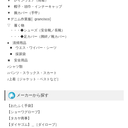
▼ レインウェア（雨着）
▼ 帽子・頭巾・インナーキャップ
▼ 腕カバー（手甲）
▼デニム作業服〚grancisco〛
▽ 履く物
・・・◆シューズ（安全靴／長靴）
・・・◆足カバー（脚絆／靴カバー）
● 清掃用品
■ ウエス・ワイパー・シーツ
■ 採尿袋
★ 安全用品
♪シャツ類
♪パンツ・スラックス・スカート
♪上着［ジャケット・ベストなど］
メーカーから探す
【おたふく手袋】
【ショーワグローブ】
【タカヤ商事】
【ダイヤゴム】＿［ダイローブ］