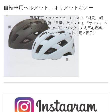
自転車用ヘルメット＿オサメットギアー
返品不可 ｏｓａｍｅｔ ＧＥＡＲ 『材質』 帽
体：ＰＣ樹脂 『重量』 約２７６ｇ 『サイズ』 ５
７～６０ｃｍ アゴ紐：ワンタッチ式 五心産業／
チャリンコヘルメット／自転車用／帽子／