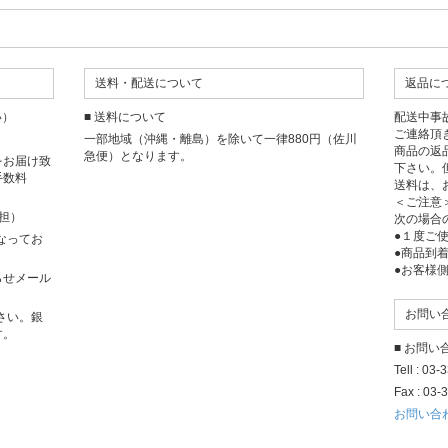
送料・配送について
返品に
い）
■ 送料について
配送中事
ご連絡頂
一部地域（沖縄・離島）を除いて一律880円（佐川
商品の返
急便）となります。
をお届け致
下さい。
手数料
送料は、
＜ご注意
担）
次の場合
●１度ご
となってお
●商品到
●お客様
らせメール
お問い
さい。銀
す。
■ お問
Tell : 03
Fax : 03-
お問い合