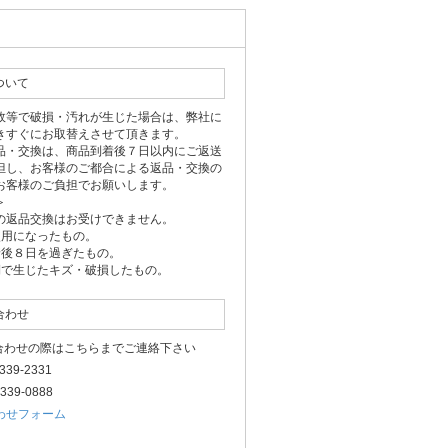
ついて
故等で破損・汚れが生じた場合は、弊社に
きすぐにお取替えさせて頂きます。
品・交換は、商品到着後７日以内にご返送
但し、お客様のご都合による返品・交換の
お客様のご負担でお願いします。
＞
の返品交換はお受けできません。
使用になったもの。
着後８日を過ぎたもの。
側で生じたキズ・破損したもの。
合わせ
い合わせの際はこちらまでご連絡下さい
-3339-2331
3339-0888
わせフォーム