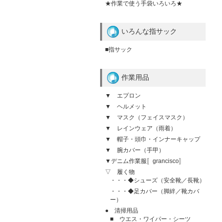
★作業で使う手袋いろいろ★
いろんな指サック
■指サック
作業用品
▼ エプロン
▼ ヘルメット
▼ マスク（フェイスマスク）
▼ レインウェア（雨着）
▼ 帽子・頭巾・インナーキャップ
▼ 腕カバー（手甲）
▼デニム作業服〚grancisco〛
▽ 履く物
・・・◆シューズ（安全靴／長靴）
・・・◆足カバー（脚絆／靴カバ
ー）
● 清掃用品
■ ウエス・ワイパー・シーツ