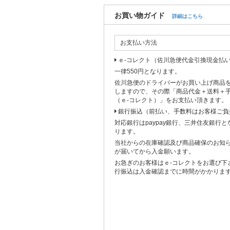
お買い物ガイド
詳細はこちら
お支払い方法
ｅ-コレクト（佐川急便代金引換現金払
一律550円となります。
佐川急便のドライバーがお買い上げ商品
しますので、その際「商品代金＋送料＋
（ｅ-コレクト）」をお支払い頂きます。
銀行振込（前払い、手数料はお客様ご負
対応銀行はpaypay銀行、三井住友銀行
ります。
当社からの在庫確認及び商品確保のお知
が届いてから入金願います。
お急ぎのお客様はｅ-コレクトをお選び下
行振込は入金確認までに時間がかかりま