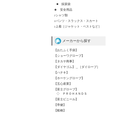
■ 採尿袋
★ 安全用品
♪シャツ類
♪パンツ・スラックス・スカート
♪上着［ジャケット・ベストなど］
メーカーから探す
【おたふく手袋】
【ショーワグローブ】
【タカヤ商事】
【ダイヤゴム】＿［ダイローブ］
【ハナキ】
【ホーケングローブ】
【五心産業】
【富士グローブ】
◇ ＰＲＯＨＡＮＤＳ
【富士ビニール】
【帝健】
【船橋】