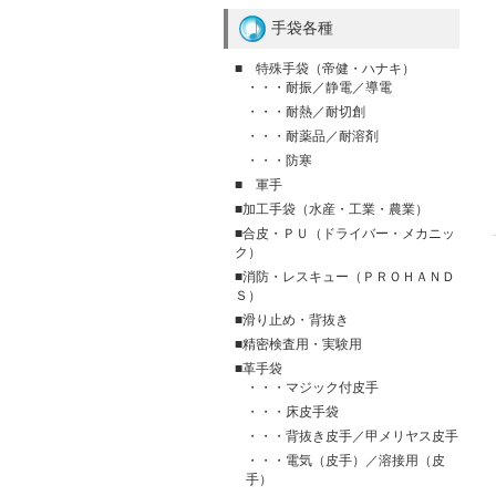
手袋各種
■ 特殊手袋（帝健・ハナキ）
・・・耐振／静電／導電
・・・耐熱／耐切創
・・・耐薬品／耐溶剤
・・・防寒
■ 軍手
■加工手袋（水産・工業・農業）
■合皮・ＰＵ（ドライバー・メカニッ
ク）
■消防・レスキュー（ＰＲＯＨＡＮＤ
Ｓ）
■滑り止め・背抜き
■精密検査用・実験用
■革手袋
・・・マジック付皮手
・・・床皮手袋
・・・背抜き皮手／甲メリヤス皮手
・・・電気（皮手）／溶接用（皮
手）