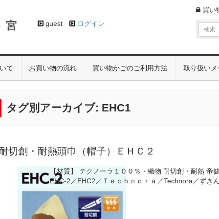
買い
 宮
guest
ログイン
いて
お買い物の流れ
買い物かごのご利用方法
取り扱いメ
タグ別アーカイブ:
EHC1
耐切創・耐熱頭巾（帽子）ＥＨＣ２
【材質】 テクノーラ１００％・織物 耐切創・耐熱 帝健：
EHC-2／EHC2／Ｔｅｃｈｎｏｒａ／Technora／