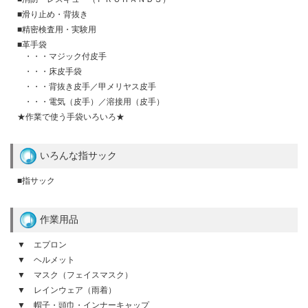
■滑り止め・背抜き
■精密検査用・実験用
■革手袋
・・・マジック付皮手
・・・床皮手袋
・・・背抜き皮手／甲メリヤス皮手
・・・電気（皮手）／溶接用（皮手）
★作業で使う手袋いろいろ★
いろんな指サック
■指サック
作業用品
▼ エプロン
▼ ヘルメット
▼ マスク（フェイスマスク）
▼ レインウェア（雨着）
▼ 帽子・頭巾・インナーキャップ