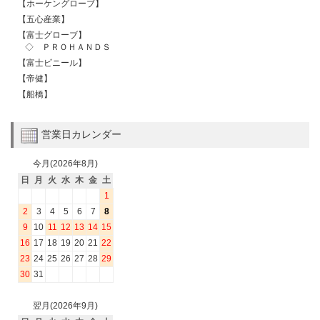
【ホーケングローブ】
【五心産業】
【富士グローブ】
◇ ＰＲＯＨＡＮＤＳ
【富士ビニール】
【帝健】
【船橋】
営業日カレンダー
今月(2026年8月)
日
月
火
水
木
金
土
1
2
3
4
5
6
7
8
9
10
11
12
13
14
15
16
17
18
19
20
21
22
23
24
25
26
27
28
29
30
31
翌月(2026年9月)