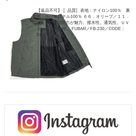
【返品不可】 〚品質〛表地：ナイロン100％ 裏
地：ポリエステル100％ ６６．オリーブ／１１．
ブラック 周能力が魅力。撥水性。通気性。ＵＶ
カット。耐久性。 FUBAR／FB-230／CODE：
9100／フ […]