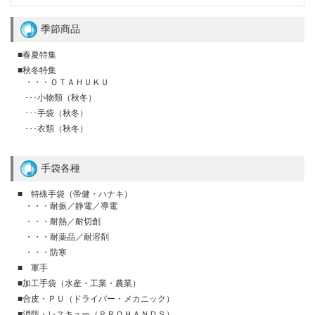
季節商品
■春夏特集
■秋冬特集
・・・ＯＴＡＨＵＫＵ
･･･小物類（秋冬）
･･･手袋（秋冬）
･･･衣類（秋冬）
手袋各種
■ 特殊手袋（帝健・ハナキ）
・・・耐振／静電／導電
・・・耐熱／耐切創
・・・耐薬品／耐溶剤
・・・防寒
■ 軍手
■加工手袋（水産・工業・農業）
■合皮・ＰＵ（ドライバー・メカニック）
■消防・レスキュー（ＰＲＯＨＡＮＤＳ）