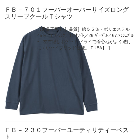
ＦＢ－７０１フーバーオーバーサイズロング
スリーブクールＴシャツ
【返品不可】 〚品質〛綿５５％・ポリエステル
45％ 11.ﾌﾞﾗｯｸ／12.ﾎﾜｲﾄ／26.ﾊﾟｰﾌﾟﾙ／67.ｱｯｼｭﾌﾞﾙ
ｰ 左右隠しポケット ドライで着心地がよく透け
にくいハイブリッド仕様。 FUBA […]
ＦＢ－２３０フーバーユーティリティーベス
ト