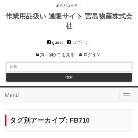
あらたな発見！
作業用品扱い 通販サイト 宮島物産株式会
社
guest
ログイン
買い物かごを見る
ログイン
Menu
Toggl
naviga
タグ別アーカイブ:
FB710