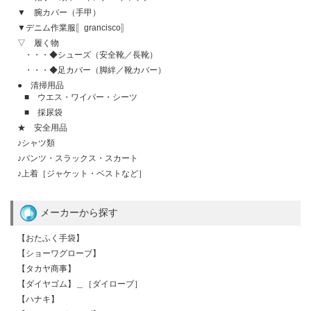
▼ 腕カバー（手甲）
▼デニム作業服〚grancisco〛
▽ 履く物
・・・◆シューズ（安全靴／長靴）
・・・◆足カバー（脚絆／靴カバー）
● 清掃用品
■ ウエス・ワイパー・シーツ
■ 採尿袋
★ 安全用品
♪シャツ類
♪パンツ・スラックス・スカート
♪上着［ジャケット・ベストなど］
メーカーから探す
【おたふく手袋】
【ショーワグローブ】
【タカヤ商事】
【ダイヤゴム】＿［ダイローブ］
【ハナキ】