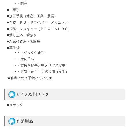
・・・防寒
■ 軍手
■加工手袋（水産・工業・農業）
■合皮・ＰＵ（ドライバー・メカニック）
■消防・レスキュー（ＰＲＯＨＡＮＤＳ）
■滑り止め・背抜き
■精密検査用・実験用
■革手袋
・・・マジック付皮手
・・・床皮手袋
・・・背抜き皮手／甲メリヤス皮手
・・・電気（皮手）／溶接用（皮手）
★作業で使う手袋いろいろ★
いろんな指サック
■指サック
作業用品