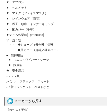
▼ エプロン
▼ ヘルメット
▼ マスク（フェイスマスク）
▼ レインウェア（雨着）
▼ 帽子・頭巾・インナーキャップ
▼ 腕カバー（手甲）
▼デニム作業服〚grancisco〛
▽ 履く物
・・・◆シューズ（安全靴／長靴）
・・・◆足カバー（脚絆／靴カバー）
● 清掃用品
■ ウエス・ワイパー・シーツ
■ 採尿袋
★ 安全用品
♪シャツ類
♪パンツ・スラックス・スカート
♪上着［ジャケット・ベストなど］
メーカーから探す
【おたふく手袋】