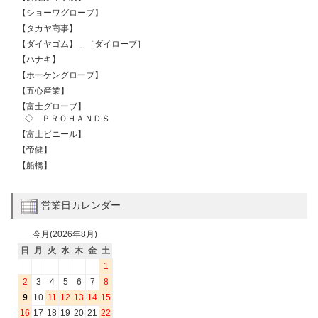
【ショーワグローブ】
【タカヤ商事】
【ダイヤゴム】＿［ダイローブ］
【ハナキ】
【ホーケングローブ】
【五心産業】
【富士グローブ】
◇ ＰＲＯＨＡＮＤＳ
【富士ビニール】
【帝健】
【船橋】
営業日カレンダー
今月(2026年8月)
日
月
火
水
木
金
土
1
2
3
4
5
6
7
8
9
10
11
12
13
14
15
16
17
18
19
20
21
22