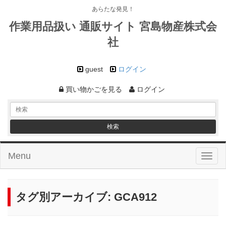
あらたな発見！
作業用品扱い 通販サイト 宮島物産株式会
社
guest
ログイン
買い物かごを見る
ログイン
Menu
Toggl
naviga
タグ別アーカイブ:
GCA912