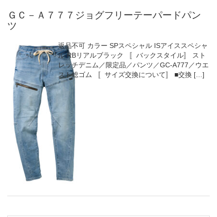
ＧＣ－Ａ７７７ジョグフリーテーパードパン
ツ
返品不可 カラー SPスペシャル ISアイススペシャ
ル RBリアルブラック 〚バックスタイル〛 スト
レッチデニム／限定品／パンツ／GC-A777／ウエ
スト総ゴム 〚サイズ交換について〛 ■交換 […]