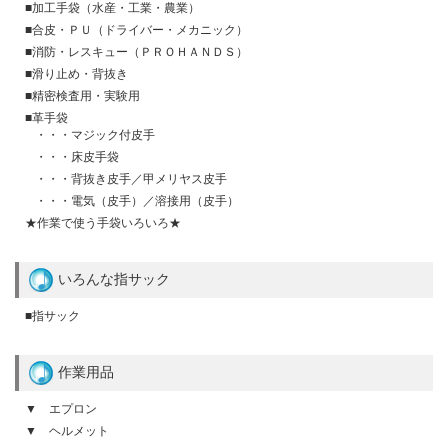
■加工手袋（水産・工業・農業）
■合皮・ＰＵ（ドライバー・メカニック）
■消防・レスキュー（ＰＲＯＨＡＮＤＳ）
■滑り止め・背抜き
■精密検査用・実験用
■革手袋
・・・マジック付皮手
・・・床皮手袋
・・・背抜き皮手／甲メリヤス皮手
・・・電気（皮手）／溶接用（皮手）
★作業で使う手袋いろいろ★
いろんな指サック
■指サック
作業用品
▼ エプロン
▼ ヘルメット