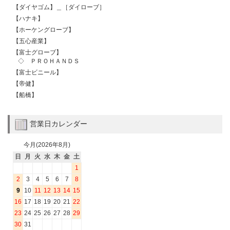
【ダイヤゴム】＿［ダイローブ］
【ハナキ】
【ホーケングローブ】
【五心産業】
【富士グローブ】
◇ ＰＲＯＨＡＮＤＳ
【富士ビニール】
【帝健】
【船橋】
営業日カレンダー
今月(2026年8月)
日
月
火
水
木
金
土
1
2
3
4
5
6
7
8
9
10
11
12
13
14
15
16
17
18
19
20
21
22
23
24
25
26
27
28
29
30
31