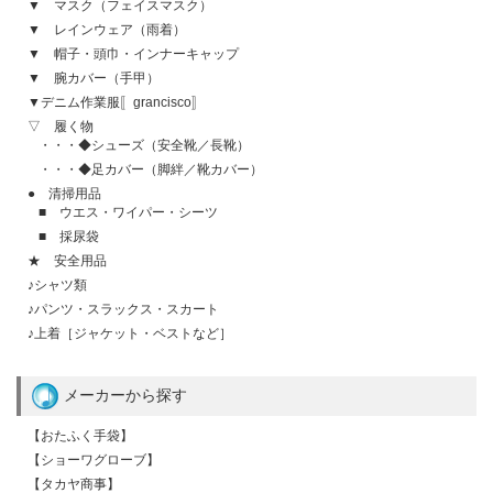
▼ マスク（フェイスマスク）
▼ レインウェア（雨着）
▼ 帽子・頭巾・インナーキャップ
▼ 腕カバー（手甲）
▼デニム作業服〚grancisco〛
▽ 履く物
・・・◆シューズ（安全靴／長靴）
・・・◆足カバー（脚絆／靴カバー）
● 清掃用品
■ ウエス・ワイパー・シーツ
■ 採尿袋
★ 安全用品
♪シャツ類
♪パンツ・スラックス・スカート
♪上着［ジャケット・ベストなど］
メーカーから探す
【おたふく手袋】
【ショーワグローブ】
【タカヤ商事】