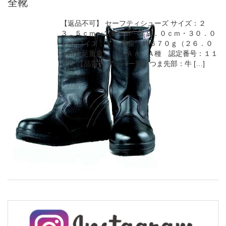
全靴
【返品不可】 セーフティシューズ サイズ：２
３．５ｃｍ〜２８ｃｍ・２９．０ｃｍ・３０．０
ｃｍ ワイズ：４Ｅ 重量：約６７０ｇ（２６．０
ｃｍ片足重量） ＪＳＡＡ Ａ種 認定番号：１１
８６ 【品質】 アッパー部／つま先部：牛 […]