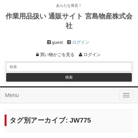
あらたな発見！
作業用品扱い 通販サイト 宮島物産株式会
社
guest
ログイン
買い物かごを見る
ログイン
Menu
Toggl
naviga
タグ別アーカイブ:
JW775