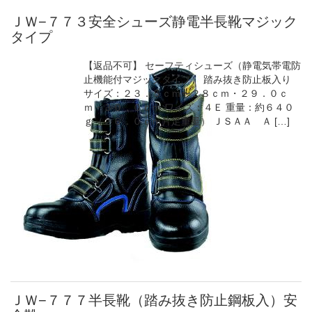
ＪＷ−７７３安全シューズ静電半長靴マジック
タイプ
【返品不可】 セーフティシューズ（静電気帯電防
止機能付マジックタイプ） 踏み抜き防止板入り
サイズ：２３．５ｃｍ〜２８ｃｍ・２９．０ｃ
ｍ・３０．０ｃｍ ワイズ：４Ｅ 重量：約６４０
ｇ（２６．０ｃｍ片足重量） ＪＳＡＡ Ａ […]
ＪＷ−７７７半長靴（踏み抜き防止鋼板入）安