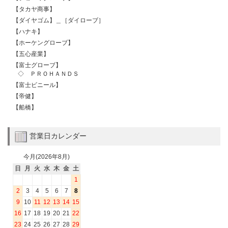
【タカヤ商事】
【ダイヤゴム】＿［ダイローブ］
【ハナキ】
【ホーケングローブ】
【五心産業】
【富士グローブ】
◇ ＰＲＯＨＡＮＤＳ
【富士ビニール】
【帝健】
【船橋】
営業日カレンダー
今月(2026年8月)
日
月
火
水
木
金
土
1
2
3
4
5
6
7
8
9
10
11
12
13
14
15
16
17
18
19
20
21
22
23
24
25
26
27
28
29