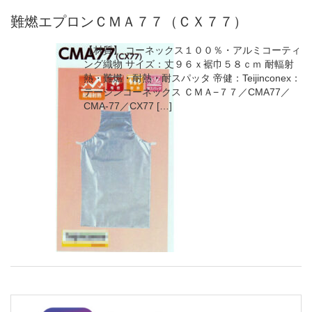
難燃エプロンＣＭＡ７７（ＣＸ７７）
【材質】 コーネックス１００％・アルミコーティ
ング織物 サイズ：丈９６ｘ裾巾５８ｃｍ 耐輻射
熱・難燃・耐熱・耐スパッタ 帝健：Teijinconex：
テージンコーネックス ＣＭＡ−７７／CMA77／
CMA-77／CX77 […]