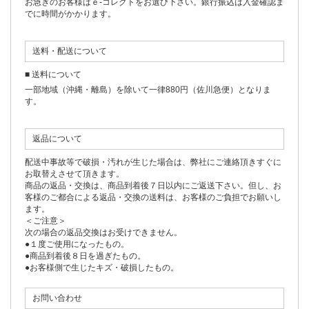
お急ぎのお客様はｅ-コレクトをお選び下さい。銀行振込は入金確認ま
でに時間がかかります。
送料・配送について
■ 送料について
一部地域（沖縄・離島）を除いて一律880円（佐川急便）となりま
す。
返品について
配送中事故等で破損・汚れが生じた場合は、弊社にご連絡頂きすぐに
お取替えさせて頂きます。
商品の返品・交換は、商品到着後７日以内にご返送下さい。但し、お
客様のご都合による返品・交換の送料は、お客様のご負担でお願いし
ます。
＜ご注意＞
次の場合の返品交換はお受けできません。
●１度ご使用になったもの。
●商品到着後８日を過ぎたもの。
●お客様側で生じたキズ・破損したもの。
お問い合わせ