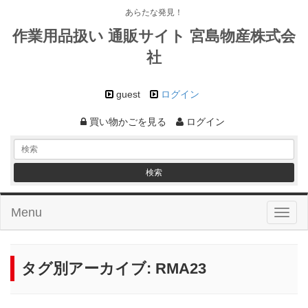
あらたな発見！
作業用品扱い 通販サイト 宮島物産株式会
社
guest
ログイン
買い物かごを見る
ログイン
Menu
Toggl
naviga
タグ別アーカイブ:
RMA23