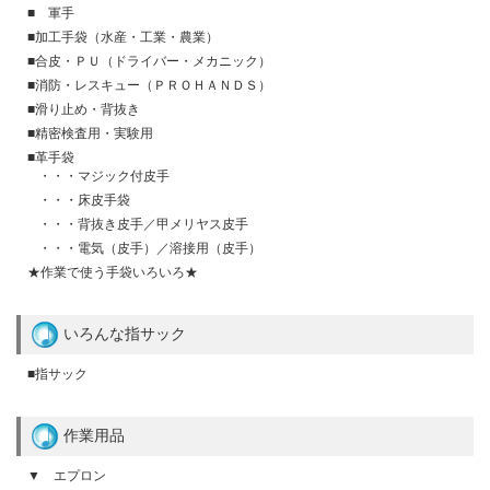
■ 軍手
■加工手袋（水産・工業・農業）
■合皮・ＰＵ（ドライバー・メカニック）
■消防・レスキュー（ＰＲＯＨＡＮＤＳ）
■滑り止め・背抜き
■精密検査用・実験用
■革手袋
・・・マジック付皮手
・・・床皮手袋
・・・背抜き皮手／甲メリヤス皮手
・・・電気（皮手）／溶接用（皮手）
★作業で使う手袋いろいろ★
いろんな指サック
■指サック
作業用品
▼ エプロン