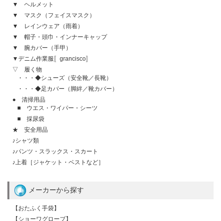
▼ ヘルメット
▼ マスク（フェイスマスク）
▼ レインウェア（雨着）
▼ 帽子・頭巾・インナーキャップ
▼ 腕カバー（手甲）
▼デニム作業服〚grancisco〛
▽ 履く物
・・・◆シューズ（安全靴／長靴）
・・・◆足カバー（脚絆／靴カバー）
● 清掃用品
■ ウエス・ワイパー・シーツ
■ 採尿袋
★ 安全用品
♪シャツ類
♪パンツ・スラックス・スカート
♪上着［ジャケット・ベストなど］
メーカーから探す
【おたふく手袋】
【ショーワグローブ】